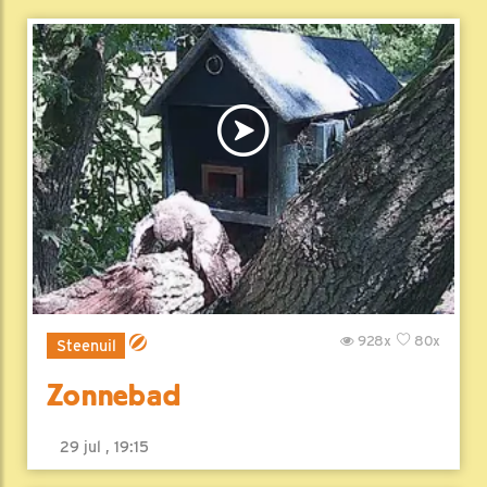
928x
80x
Steenuil
Zonnebad
29 jul , 19:15