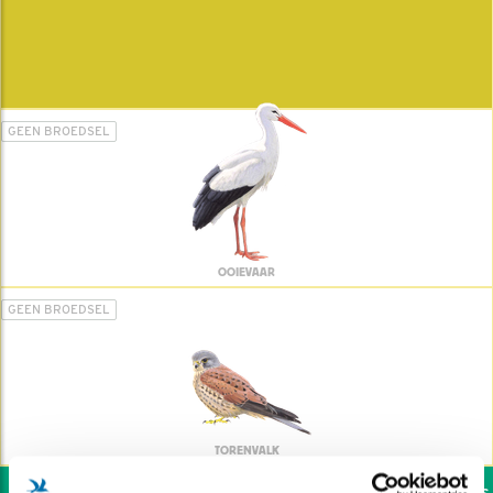
GEEN BROEDSEL
OOIEVAAR
GEEN BROEDSEL
TORENVALK
Wil jij ook de vogels h