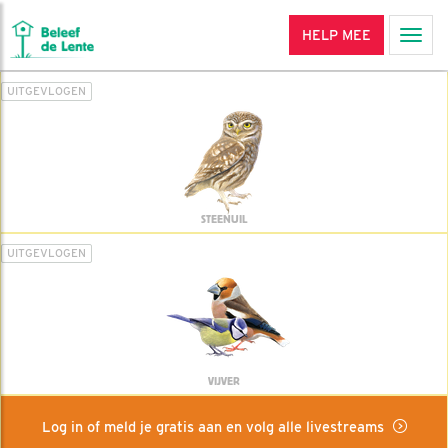
HELP MEE
Men
UITGEVLOGEN
STEENUIL
UITGEVLOGEN
VIJVER
Log in of meld je gratis aan en volg alle livestreams