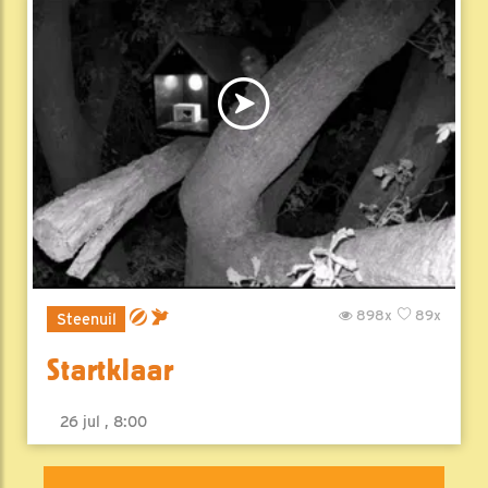
898x
89x
Steenuil
Startklaar
26 jul , 8:00