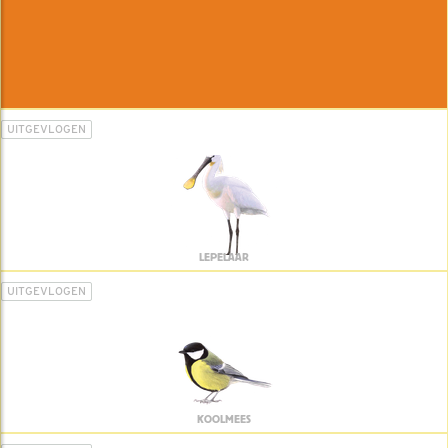
UITGEVLOGEN
LEPELAAR
UITGEVLOGEN
KOOLMEES