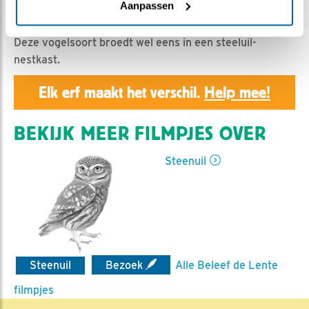
Geert | Geplaatst op 13 april 2022, 13:59 |
Vind ik
Aanpassen
leuk
|
Bewaar dit filmpje
|
468x
Deze vogelsoort broedt wel eens in een steeluil-
nestkast.
Elk erf maakt het verschil.
Help mee!
BEKIJK MEER FILMPJES OVER
Steenuil
Steenuil
Bezoek
Alle Beleef de Lente
filmpjes