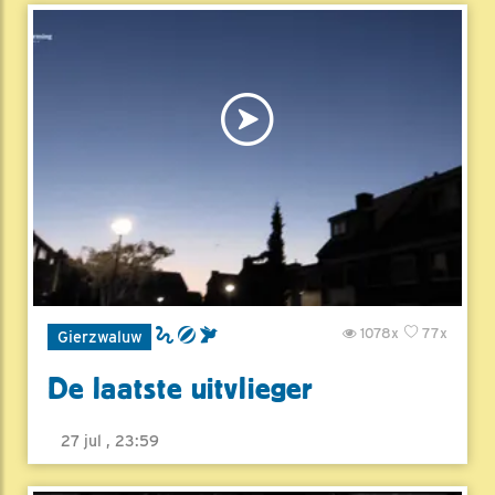
1078x
77x
Gierzwaluw
De laatste uitvlieger
27 jul , 23:59