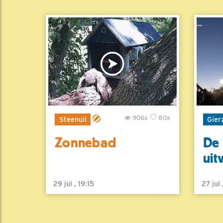
906x
80x
Steenuil
Gier
Zonnebad
De 
uit
29 jul , 19:15
27 jul