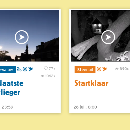
77x
890x
zwaluw
Steenuil
1062x
laatste
Startklaar
vlieger
 , 23:59
26 jul , 8:00