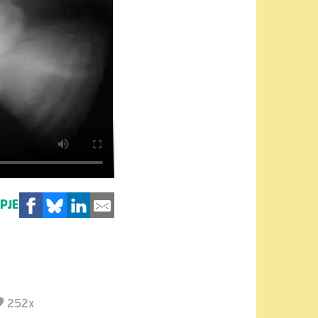
MPJE
252x