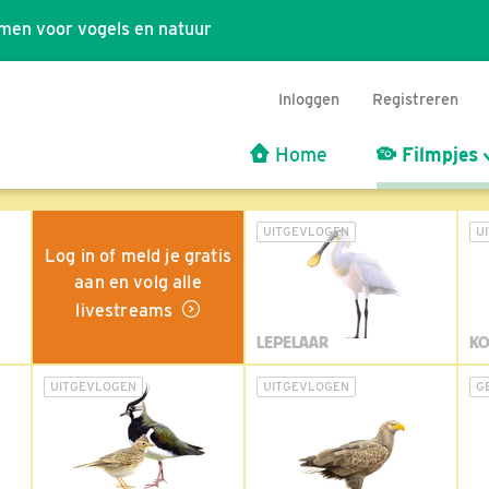
men voor vogels en natuur
Inloggen
Registreren
Home
Filmpjes
UITGEVLOGEN
U
Log in of meld je gratis
aan en volg alle
livestreams
LEPELAAR
KO
UITGEVLOGEN
UITGEVLOGEN
G