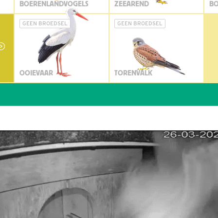
BOERENLANDVOGELS
ZEEAREND
BO
GEEN BROEDSEL
GEEN BROEDSEL
OOIEVAAR
TORENVALK