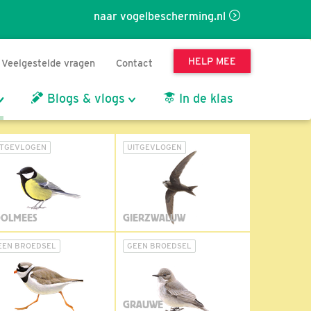
naar vogelbescherming.nl
HELP MEE
Veelgestelde vragen
Contact
Blogs & vlogs
In de klas
ITGEVLOGEN
UITGEVLOGEN
OLMEES
GIERZWALUW
EEN BROEDSEL
GEEN BROEDSEL
GRAUWE