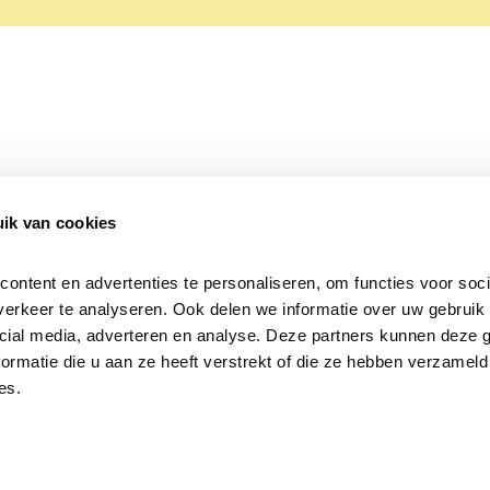
ik van cookies
Over Beleef de Lente
Mijn privacy
Cookieverklaring
ntent en advertenties te personaliseren, om functies voor socia
erkeer te analyseren. Ook delen we informatie over uw gebruik v
cial media, adverteren en analyse. Deze partners kunnen deze 
rmatie die u aan ze heeft verstrekt of die ze hebben verzameld 
es.
Samen voor
vogels en natuur