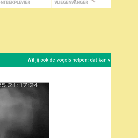
NTBEKPLEVIER
VLIEGENVANGER
Wil jij ook de vogels helpen: dat kan via de link!
*