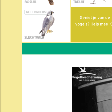
BOSUIL
TAPUIT
GEEN BROEDSEL
Geniet je van de
vogels? Help mee
SLECHTVALK