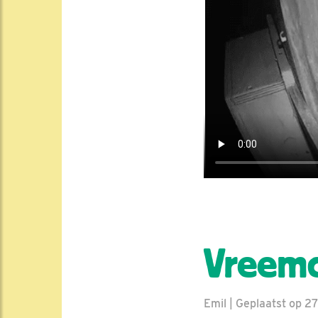
Vreemd
Emil | Geplaatst op 2