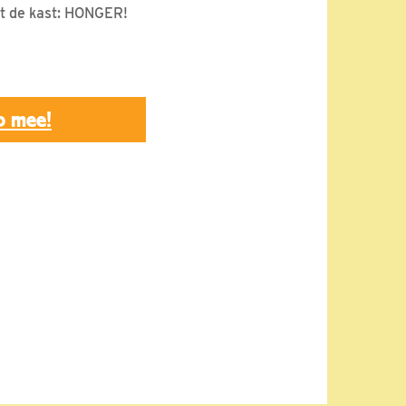
it de kast: HONGER!
p mee!