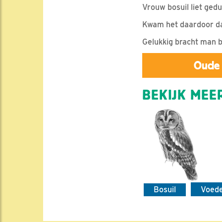
Vrouw bosuil liet ge
Kwam het daardoor da
Gelukkig bracht man b
Oude 
BEKIJK MEER
Bosuil
Voed