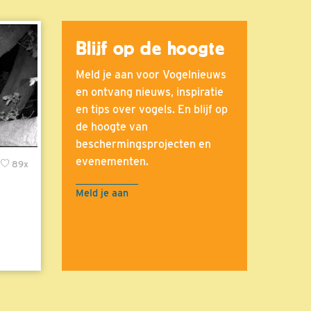
Blijf op de hoogte
Meld je aan voor Vogelnieuws
en ontvang nieuws, inspiratie
en tips over vogels. En blijf op
de hoogte van
beschermingsprojecten en
evenementen.
89x
Meld je aan