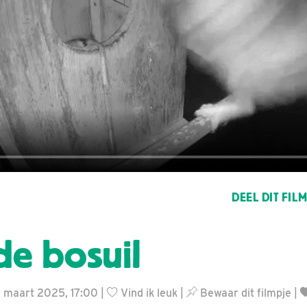
DEEL DIT FIL
e bosuil
7 maart 2025, 17:00 |
Vind ik leuk
|
Bewaar dit filmpje
|