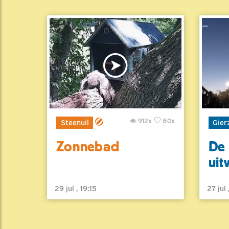
912x
80x
Steenuil
Gier
Zonnebad
De 
uit
29 jul , 19:15
27 jul