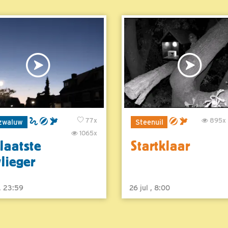
77x
895x
zwaluw
Steenuil
1065x
laatste
Startklaar
vlieger
 , 23:59
26 jul , 8:00