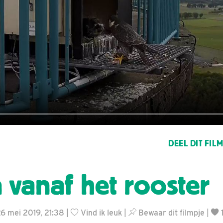
DEEL DIT FIL
 vanaf het rooster
26 mei 2019, 21:38 |
Vind ik leuk
|
Bewaar dit filmpje
|