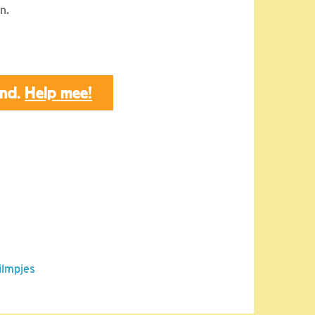
n.
end.
Help mee!
ilmpjes