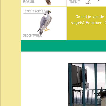
BOSUIL
TAPUIT
GEEN BROEDSEL
Geniet je van de
vogels? Help mee
SLECHTVALK