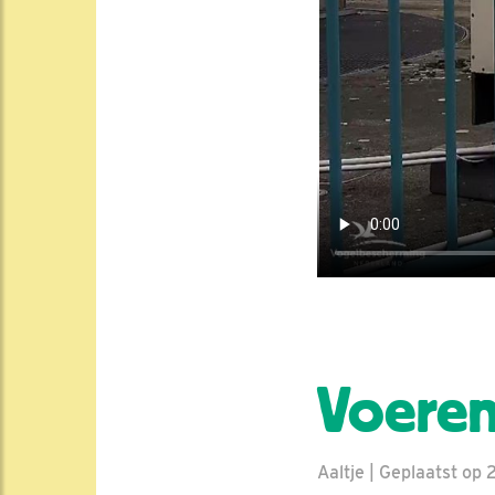
Voeren
Aaltje | Geplaatst op 