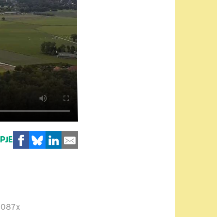
MPJE
1087x