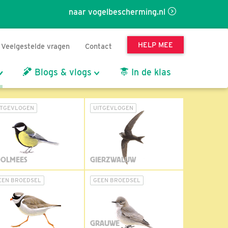
naar vogelbescherming.nl
HELP MEE
Veelgestelde vragen
Contact
Blogs & vlogs
In de klas
ITGEVLOGEN
UITGEVLOGEN
OLMEES
GIERZWALUW
EEN BROEDSEL
GEEN BROEDSEL
GRAUWE