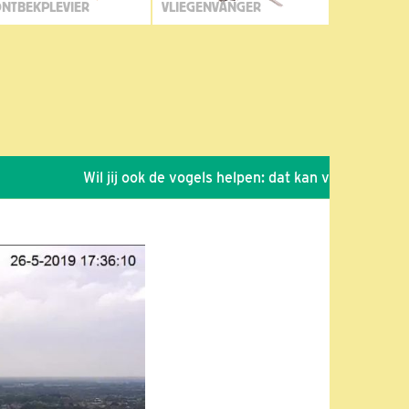
NTBEKPLEVIER
VLIEGENVANGER
Wil jij ook de vogels helpen: dat kan via de link!
*
S