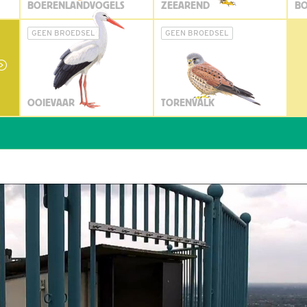
BOERENLANDVOGELS
ZEEAREND
BO
GEEN BROEDSEL
GEEN BROEDSEL
OOIEVAAR
TORENVALK