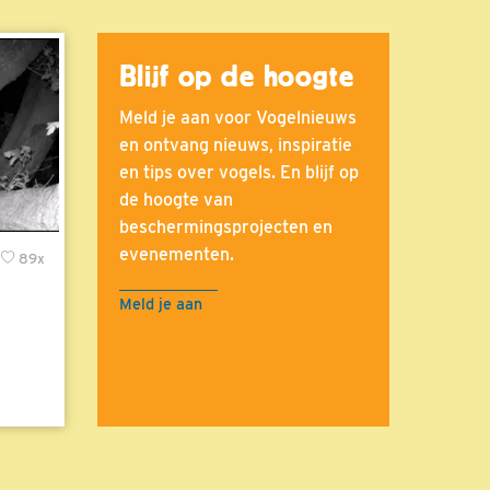
Blijf op de hoogte
Meld je aan voor Vogelnieuws
en ontvang nieuws, inspiratie
en tips over vogels. En blijf op
de hoogte van
beschermingsprojecten en
evenementen.
89x
Meld je aan