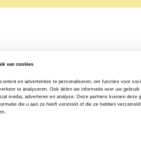
ik van cookies
Over Beleef de Lente
Mijn privacy
Cookieverklaring
ntent en advertenties te personaliseren, om functies voor socia
erkeer te analyseren. Ook delen we informatie over uw gebruik v
cial media, adverteren en analyse. Deze partners kunnen deze 
rmatie die u aan ze heeft verstrekt of die ze hebben verzameld 
es.
Samen voor
vogels en natuur