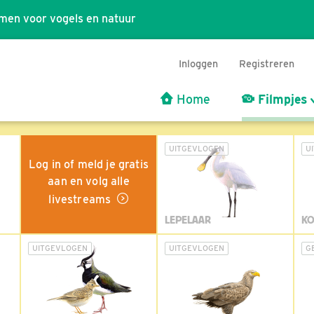
men voor vogels en natuur
Inloggen
Registreren
Home
Filmpjes
UITGEVLOGEN
U
Log in of meld je gratis
aan en volg alle
livestreams
LEPELAAR
KO
UITGEVLOGEN
UITGEVLOGEN
G