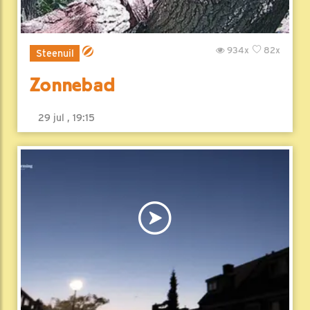
934x
82x
Steenuil
Zonnebad
29 jul , 19:15