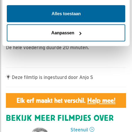
Geert | Geplaatst op 2 mei 2024, 22:55 |
Vind ik leuk
|
Bewaar dit filmpje
|
364x
Alles toestaan
Ruim 12 uur na het tijdstip van het vorige filmpje
voedert vrouw steenuil weer een muis aan de kuikens.
De kuikens doen nu allevier actief mee en lijken ook aan
Aanpassen
hun trekken te komen.
De hele voedering duurde 20 minuten.
Deze filmtip is ingestuurd door Anjo S
Elk erf maakt het verschil.
Help mee!
BEKIJK MEER FILMPJES OVER
Steenuil