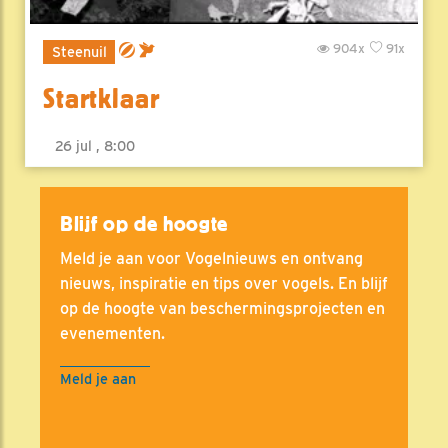
904x
91x
Steenuil
Startklaar
26 jul , 8:00
Blijf op de hoogte
Meld je aan voor Vogelnieuws en ontvang
nieuws, inspiratie en tips over vogels. En blijf
op de hoogte van beschermingsprojecten en
evenementen.
Meld je aan