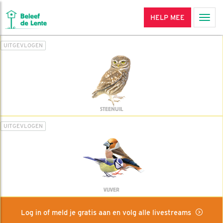
HELP MEE
Men
UITGEVLOGEN
STEENUIL
UITGEVLOGEN
VIJVER
Log in of meld je gratis aan en volg alle livestreams