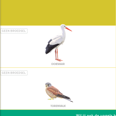
GEEN BROEDSEL
OOIEVAAR
GEEN BROEDSEL
TORENVALK
Wil jij ook de vogels hel