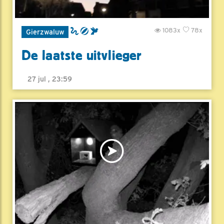
1083x
78x
Gierzwaluw
De laatste uitvlieger
27 jul , 23:59