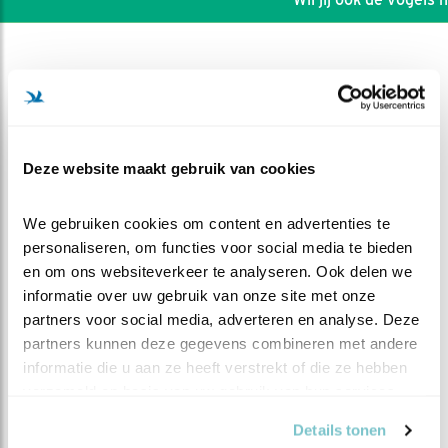
Deze website maakt gebruik van cookies
We gebruiken cookies om content en advertenties te 
personaliseren, om functies voor social media te bieden 
en om ons websiteverkeer te analyseren. Ook delen we 
informatie over uw gebruik van onze site met onze 
partners voor social media, adverteren en analyse. Deze 
DEEL DIT FILMPJE
partners kunnen deze gegevens combineren met andere 
informatie die u aan ze heeft verstrekt of die ze hebben 
verzameld op basis van uw gebruik van hun services.
Voedering met muis 2
Details tonen