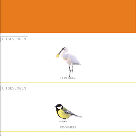
UITGEVLOGEN
LEPELAAR
UITGEVLOGEN
KOOLMEES