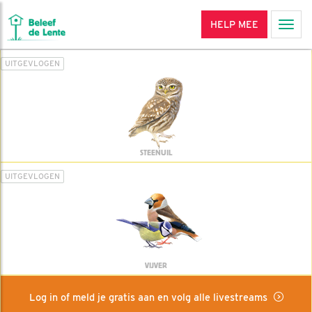
HELP MEE
Men
UITGEVLOGEN
STEENUIL
UITGEVLOGEN
VIJVER
Log in of meld je gratis aan en volg alle livestreams