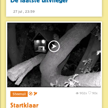
De laatste uitvlieger
27 jul , 23:59
902x
90x
Steenuil
Startklaar