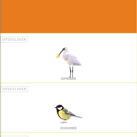
UITGEVLOGEN
LEPELAAR
UITGEVLOGEN
KOOLMEES