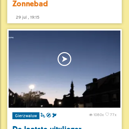
Zonnebad
29 jul , 19:15
1080x
77x
Gierzwaluw