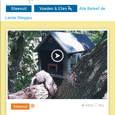
Steenuil
Voeden & Eten
Alle Beleef de
Lente filmpjes
933x
81x
Steenuil