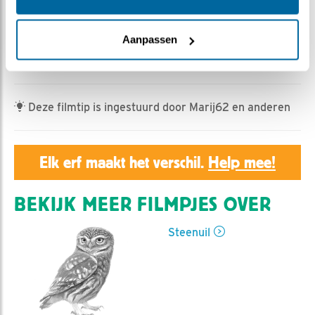
Geert | Geplaatst op 9 mei 2026, 21:33 |
Vind ik leuk
|
Bewaar dit filmpje
|
203x
Aanpassen
Frontale voedering van de drie kuikens door Vrouw
steenuil.
Deze filmtip is ingestuurd door Marij62 en anderen
Elk erf maakt het verschil.
Help mee!
BEKIJK MEER FILMPJES OVER
Steenuil