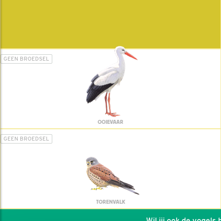
GEEN BROEDSEL
OOIEVAAR
GEEN BROEDSEL
TORENVALK
Wil jij ook de vogels he