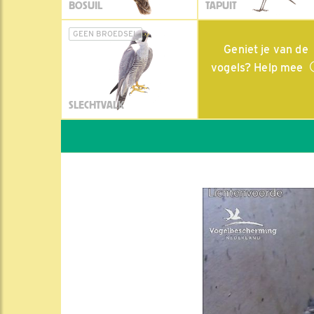
BOSUIL
TAPUIT
GEEN BROEDSEL
Geniet je van de
vogels? Help mee
SLECHTVALK