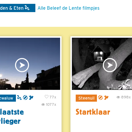
den & Eten
Alle Beleef de Lente filmpjes
77x
898x
zwaluw
Steenuil
1077x
laatste
Startklaar
vlieger