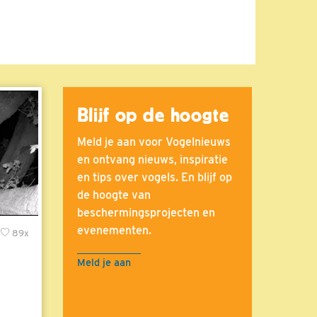
Blijf op de hoogte
Meld je aan voor Vogelnieuws
en ontvang nieuws, inspiratie
en tips over vogels. En blijf op
de hoogte van
beschermingsprojecten en
evenementen.
89x
Meld je aan