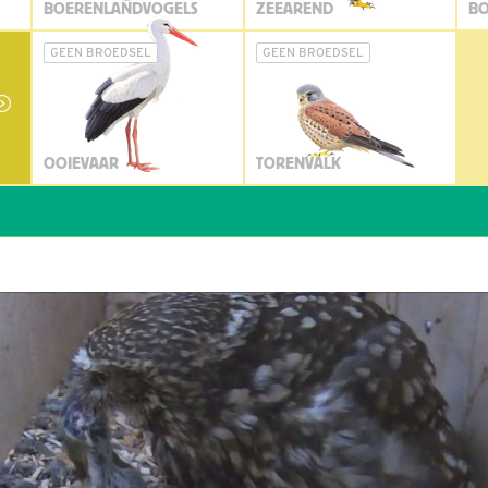
BOERENLANDVOGELS
ZEEAREND
BO
GEEN BROEDSEL
GEEN BROEDSEL
OOIEVAAR
TORENVALK