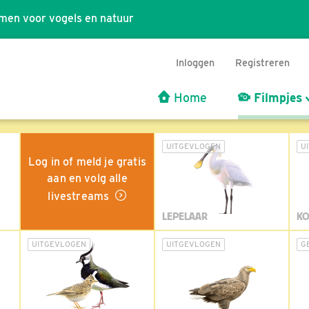
men voor vogels en natuur
Inloggen
Registreren
Home
Filmpjes
UITGEVLOGEN
U
Log in of meld je gratis
aan en volg alle
livestreams
LEPELAAR
KO
UITGEVLOGEN
UITGEVLOGEN
G