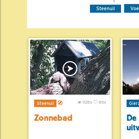
Steenuil
Voe
928x
80x
Steenuil
Gier
Zonnebad
De 
uit