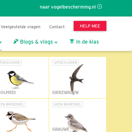
naar vogelbescherming.nl
HELP MEE
Veelgestelde vragen
Contact
Blogs & vlogs
In de klas
ITGEVLOGEN
UITGEVLOGEN
OLMEES
GIERZWALUW
EEN BROEDSEL
GEEN BROEDSEL
GRAUWE