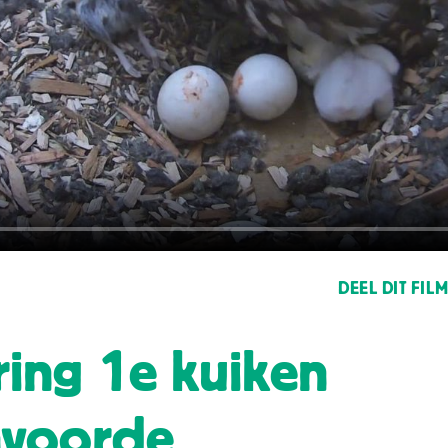
DEEL DIT FIL
ing 1e kuiken
nvoorde