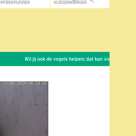
NTBEKPLEVIER
VLIEGENVANGER
Wil jij ook de vogels helpen: dat kan via de link!
*
Se