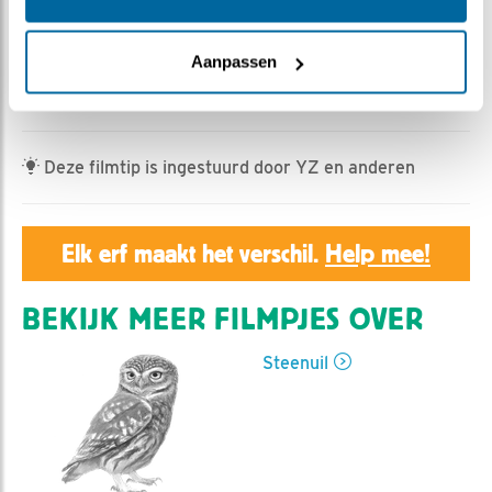
Geert | Geplaatst op 1 juni 2023, 13:31 |
Vind ik leuk
|
Bewaar dit filmpje
|
360x
Aanpassen
Beelden terwijl alle kuikens rustig in de nestkast
verblijven, dat komt ook nog voor.
Deze filmtip is ingestuurd door YZ en anderen
Elk erf maakt het verschil.
Help mee!
BEKIJK MEER FILMPJES OVER
Steenuil