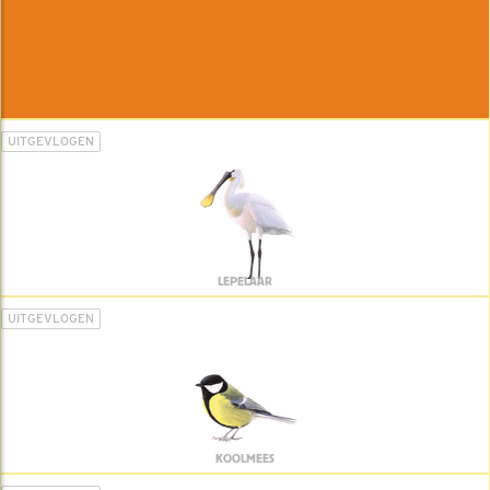
UITGEVLOGEN
LEPELAAR
UITGEVLOGEN
KOOLMEES