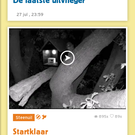
De laatste uitvlieger
27 jul , 23:59
895x
89x
Steenuil
Startklaar