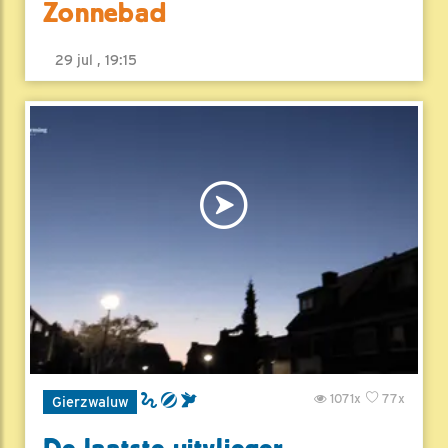
Zonnebad
29 jul , 19:15
1071x
77x
Gierzwaluw