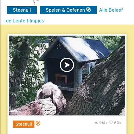
Steenuil
Spelen & Oefenen
Alle Beleef
de Lente filmpjes
914x
80x
Steenuil