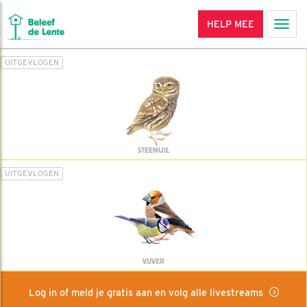
HELP MEE
Men
UITGEVLOGEN
STEENUIL
UITGEVLOGEN
VIJVER
Log in of meld je gratis aan en volg alle livestreams