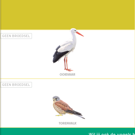
GEEN BROEDSEL
OOIEVAAR
GEEN BROEDSEL
TORENVALK
Wil jij ook de vogels he