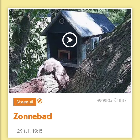
950x
84x
Steenuil
Zonnebad
29 jul , 19:15