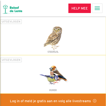
HELP MEE
Men
UITGEVLOGEN
STEENUIL
UITGEVLOGEN
VIJVER
Log in of meld je gratis aan en volg alle livestreams