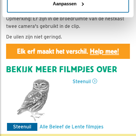
Geert | Geplaatst op 2 maart 2025, 7:01 |
Vind ik
Aanpassen
leuk
|
Bewaar dit filmpje
|
229x
Opmerking: Er zijn in de broedruimte van de nestkast
twee camera's gebruikt in de clip.
De uilen zijn niet geringd.
Elk erf maakt het verschil.
Help mee!
BEKIJK MEER FILMPJES OVER
Steenuil
Steenuil
Alle Beleef de Lente filmpjes