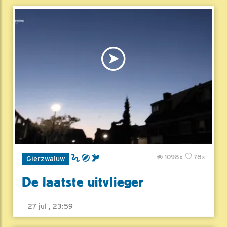
1098x
78x
Gierzwaluw
De laatste uitvlieger
27 jul , 23:59