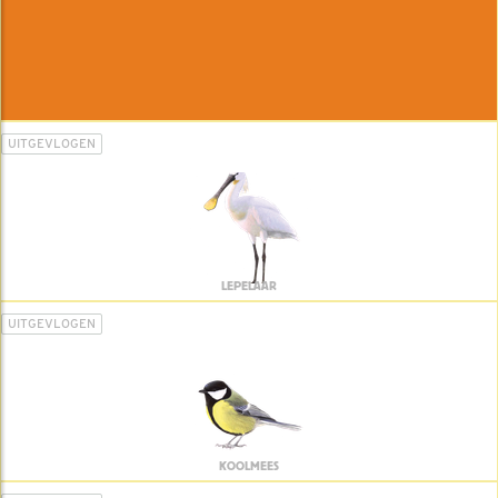
UITGEVLOGEN
LEPELAAR
UITGEVLOGEN
KOOLMEES