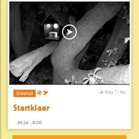
914x
91x
Steenuil
Startklaar
26 jul , 8:00