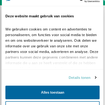
Deze website maakt gebruik van cookies
We gebruiken cookies om content en advertenties te 
personaliseren, om functies voor social media te bieden 
en om ons websiteverkeer te analyseren. Ook delen we 
informatie over uw gebruik van onze site met onze 
partners voor social media, adverteren en analyse. Deze 
partners kunnen deze gegevens combineren met andere 
informatie die u aan ze heeft verstrekt of die ze hebben 
verzameld op basis van uw gebruik van hun services.
Details tonen
DEEL DIT FILMPJE
Alles toestaan
Vertrek hoofdrolspelers