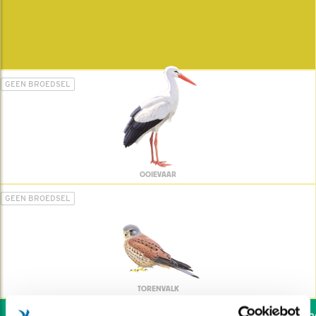
GEEN BROEDSEL
OOIEVAAR
GEEN BROEDSEL
TORENVALK
Wil jij ook de vogels hel