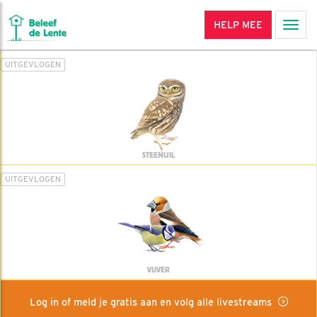
HELP MEE
Men
UITGEVLOGEN
STEENUIL
UITGEVLOGEN
VIJVER
Log in of meld je gratis aan en volg alle livestreams