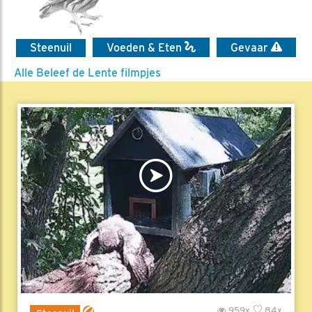
Steenuil
Voeden & Eten
Gevaar
Alle Beleef de Lente filmpjes
959x
84x