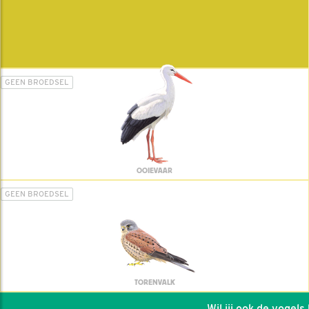
GEEN BROEDSEL
OOIEVAAR
GEEN BROEDSEL
TORENVALK
Wil jij ook de vogels he