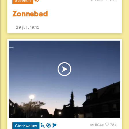
Steenuil
Zonnebad
29 jul , 19:15
1104x
78x
Gierzwaluw