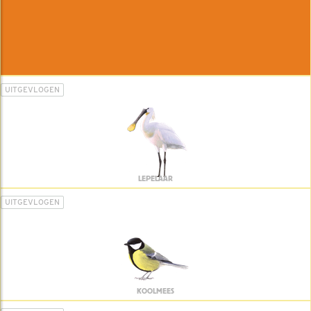
UITGEVLOGEN
LEPELAAR
UITGEVLOGEN
KOOLMEES