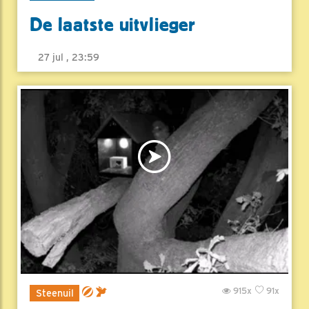
De laatste uitvlieger
27 jul , 23:59
915x
91x
Steenuil