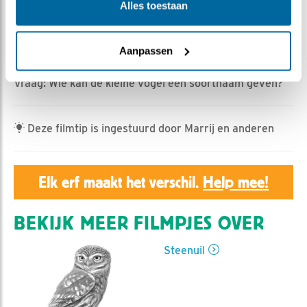
Geert | Geplaatst op 1 april 2025, 6:10 |
Vind ik leuk
|
Alles toestaan
Bewaar dit filmpje
|
226x
Een grote of een kleine vogel in de buurt: Man steenuil
Aanpassen
valt aan. Alleen de afloop verschilt.
Vraag: Wie kan de kleine vogel een soortnaam geven?
Deze filmtip is ingestuurd door Marrij en anderen
Elk erf maakt het verschil.
Help mee!
BEKIJK MEER FILMPJES OVER
Steenuil