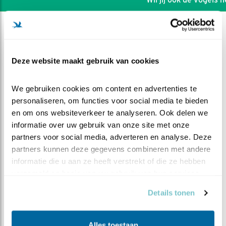
Deze website maakt gebruik van cookies
We gebruiken cookies om content en advertenties te 
personaliseren, om functies voor social media te bieden 
en om ons websiteverkeer te analyseren. Ook delen we 
informatie over uw gebruik van onze site met onze 
partners voor social media, adverteren en analyse. Deze 
partners kunnen deze gegevens combineren met andere 
informatie die u aan ze heeft verstrekt of die ze hebben 
DEEL DIT FILMPJE
verzameld op basis van uw gebruik van hun services.
Details tonen
Vannacht
Alles toestaan