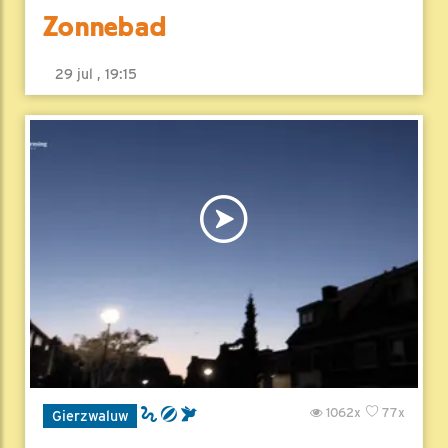
Zonnebad
29 jul , 19:15
1062x
77x
Gierzwaluw