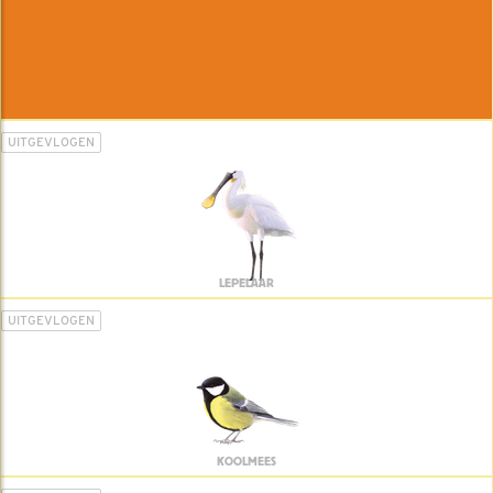
UITGEVLOGEN
LEPELAAR
UITGEVLOGEN
KOOLMEES