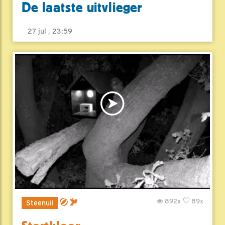
De laatste uitvlieger
27 jul , 23:59
892x
89x
Steenuil