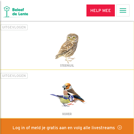
HELP MEE
Men
UITGEVLOGEN
STEENUIL
UITGEVLOGEN
VIJVER
Log in of meld je gratis aan en volg alle livestreams