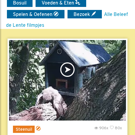
Bosuil
Voeden & Eten
Spelen & Oefenen
Bezoek
Alle Beleef
de Lente filmpjes
906x
80x
Steenuil