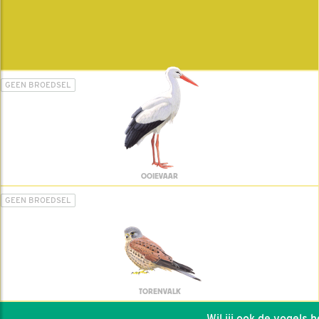
GEEN BROEDSEL
OOIEVAAR
GEEN BROEDSEL
TORENVALK
Wil jij ook de vogels hel