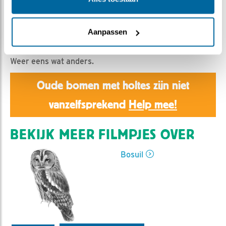
Emil | Geplaatst op 29 maart 2023, 16:00 |
Vind ik
leuk
|
Bewaar dit filmpje
|
470x
Een terugblik op de nacht van 28 op 29 maart vanuit de
Aanpassen
optiek van het jonge uiltje.
Weer eens wat anders.
Oude bomen met holtes zijn niet
vanzelfsprekend
Help mee!
BEKIJK MEER FILMPJES OVER
Bosuil