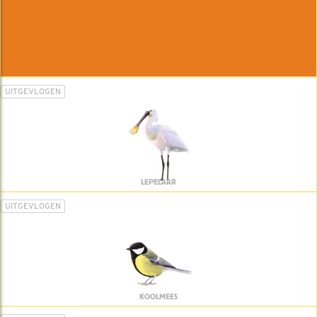
UITGEVLOGEN
LEPELAAR
UITGEVLOGEN
KOOLMEES