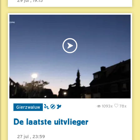
29 jul , 19:15
1093x
78x
Gierzwaluw
De laatste uitvlieger
27 jul , 23:59