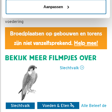
Aaltje | Geplaatst op 25 april 2025, 9:05 |
Vind ik
leuk
|
Bewaar dit filmpje
|
255x
Aanpassen
Samenvatting van de 20 min vanaf 7 uur van de
voedering
Broedplaatsen op gebouwen en torens
zijn niet vanzelfsprekend.
Help mee!
BEKIJK MEER FILMPJES OVER
Slechtvalk
Slechtvalk
Voeden & Eten
Alle Beleef de