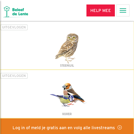
HELP MEE
Men
UITGEVLOGEN
STEENUIL
UITGEVLOGEN
VIJVER
Log in of meld je gratis aan en volg alle livestreams