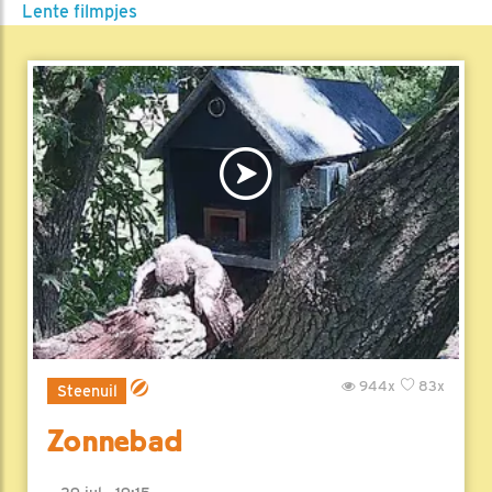
Lente filmpjes
944x
83x
Steenuil
Zonnebad