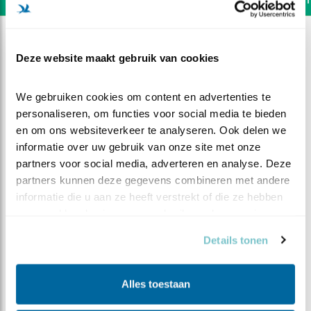
Deze website maakt gebruik van cookies
We gebruiken cookies om content en advertenties te 
personaliseren, om functies voor social media te bieden 
en om ons websiteverkeer te analyseren. Ook delen we 
informatie over uw gebruik van onze site met onze 
partners voor social media, adverteren en analyse. Deze 
partners kunnen deze gegevens combineren met andere 
informatie die u aan ze heeft verstrekt of die ze hebben 
verzameld op basis van uw gebruik van hun services.
DEEL DIT FILMPJE
Details tonen
Vandaag wel ontbijt
Alles toestaan