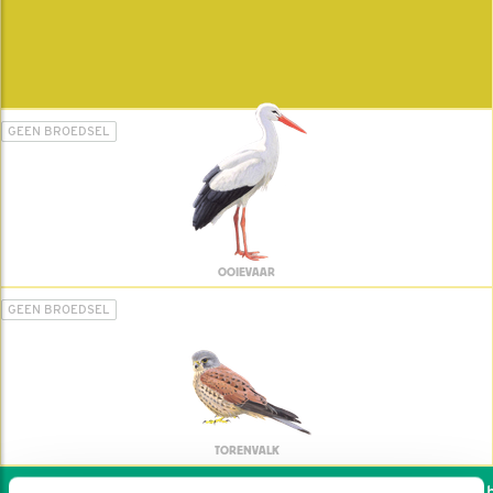
GEEN BROEDSEL
OOIEVAAR
GEEN BROEDSEL
TORENVALK
Wil jij ook de vogels he