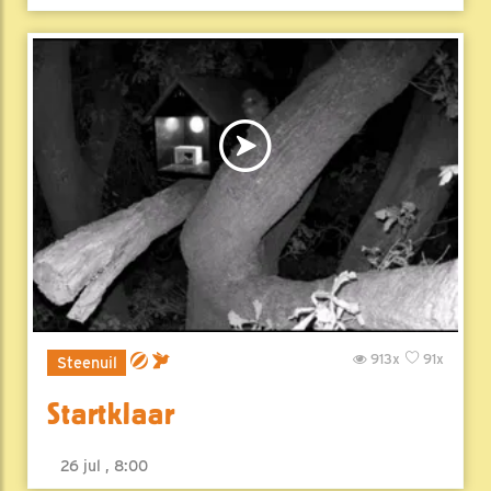
913x
91x
Steenuil
Startklaar
26 jul , 8:00