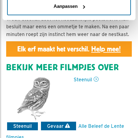
Geert | Geplaatst op 2 maart 2020, 23:55 |
Vind ik
Aanpassen
leuk
|
Bewaar dit filmpje
|
986x
Vrouw steenuil doet het noodzakelijke poetswerk. Man
besluit maar eens een ommetje te maken. Na een paar
minuten roept zijn instinct hem weer naar de nestkast.
Elk erf maakt het verschil.
Help mee!
BEKIJK MEER FILMPJES OVER
Steenuil
Steenuil
Gevaar
Alle Beleef de Lente
filmpjes