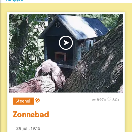
897x
80x
Steenuil
Zonnebad
29 jul , 19:15