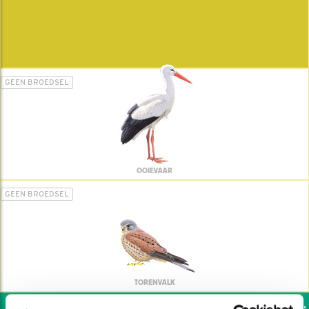
GEEN BROEDSEL
OOIEVAAR
GEEN BROEDSEL
TORENVALK
Wil jij ook de vogels helpen: da