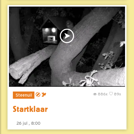
886x
89x
Steenuil
Startklaar
26 jul , 8:00