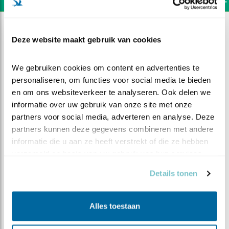
Deze website maakt gebruik van cookies
We gebruiken cookies om content en advertenties te 
personaliseren, om functies voor social media te bieden 
en om ons websiteverkeer te analyseren. Ook delen we 
informatie over uw gebruik van onze site met onze 
partners voor social media, adverteren en analyse. Deze 
partners kunnen deze gegevens combineren met andere 
informatie die u aan ze heeft verstrekt of die ze hebben 
verzameld op basis van uw gebruik van hun services.
Details tonen
DEEL DIT FILMPJE
Vader gaat op stap
Alles toestaan