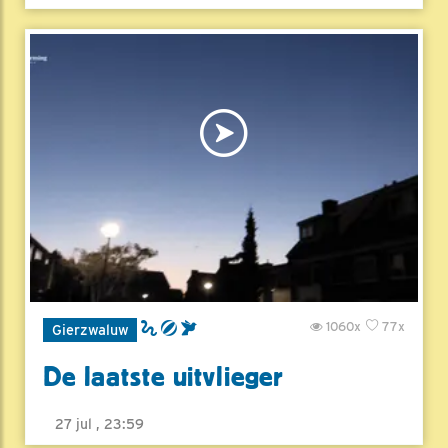
1060x
77x
Gierzwaluw
De laatste uitvlieger
27 jul , 23:59