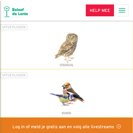
HELP MEE
Men
UITGEVLOGEN
STEENUIL
UITGEVLOGEN
VIJVER
Log in of meld je gratis aan en volg alle livestreams