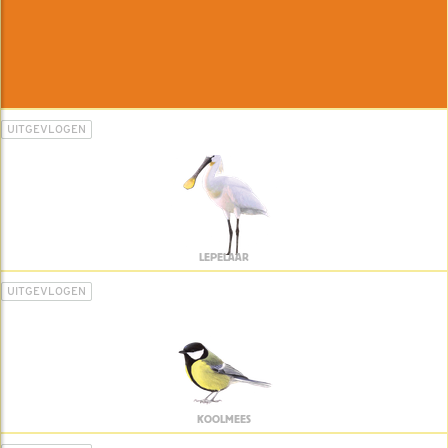
UITGEVLOGEN
LEPELAAR
UITGEVLOGEN
KOOLMEES