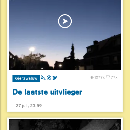
1077x
77x
Gierzwaluw
De laatste uitvlieger
27 jul , 23:59