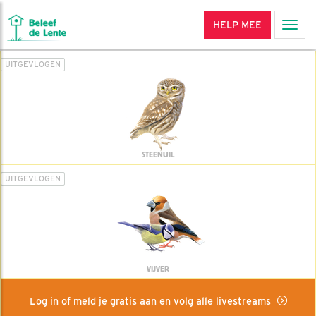
HELP MEE
Men
UITGEVLOGEN
STEENUIL
UITGEVLOGEN
VIJVER
Log in of meld je gratis aan en volg alle livestreams