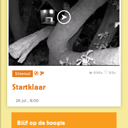
898x
89x
Steenuil
Startklaar
26 jul , 8:00
Blijf op de hoogte