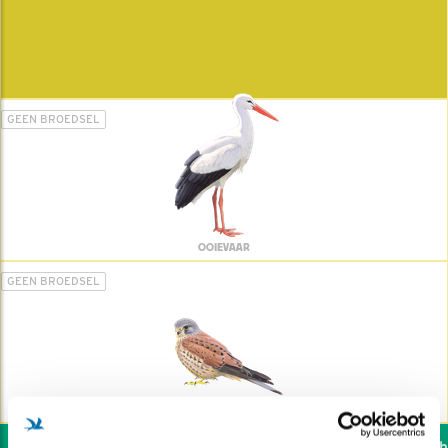
GEEN BROEDSEL
OOIEVAAR
GEEN BROEDSEL
TORENVALK
Wil jij ook de vogels he