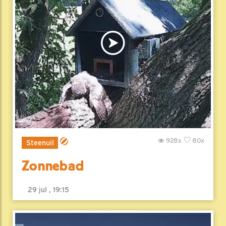
928x
80x
Steenuil
Zonnebad
29 jul , 19:15