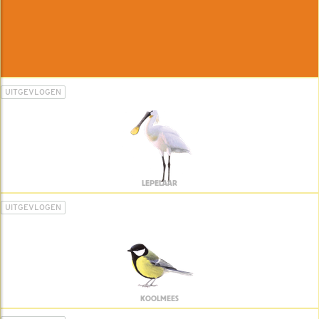
UITGEVLOGEN
LEPELAAR
UITGEVLOGEN
KOOLMEES