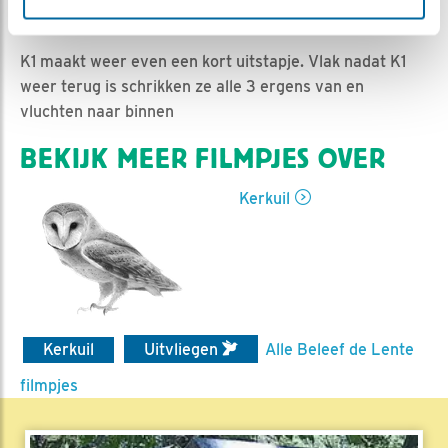
Nella | Geplaatst op 8 juli 2017, 23:08 |
Vind ik leuk
|
Bewaar dit filmpje
|
1769x
K1 maakt weer even een kort uitstapje. Vlak nadat K1
weer terug is schrikken ze alle 3 ergens van en
vluchten naar binnen
BEKIJK MEER FILMPJES OVER
Kerkuil
Kerkuil
Uitvliegen
Alle Beleef de Lente
filmpjes