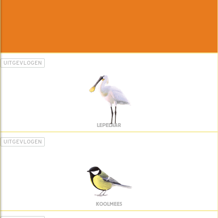
UITGEVLOGEN
LEPELAAR
UITGEVLOGEN
KOOLMEES