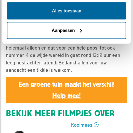
Christ | Geplaatst op 31 mei 2024, 22:12 |
Vind ik leuk
|
Bewaar dit filmpje
|
486x
Alles toestaan
31 mei tijd om het nest te verlaten, de eerste gaat om
08:20 uur, de tweede 2 uur later, het is rond 10:16 uur
Aanpassen
en ook kuiken 3 houdt het kort daarna voor gezien en
sluit zich aan bij de rest van het gezin. Daar zit je dan
helemaal alleen en dat voor een hele poos, tot ook
nummer 4 de wijde wereld in gaat rond 13:12 uur een
leeg nest achter latend. Bedankt allen voor uw
aandacht een tikkie is welkom.
Een groene tuin maakt het verschil!
Help mee!
BEKIJK MEER FILMPJES OVER
Koolmees