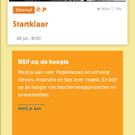
914x
91x
Steenuil
Startklaar
26 jul , 8:00
Blijf op de hoogte
Meld je aan voor Vogelnieuws en ontvang
nieuws, inspiratie en tips over vogels. En blijf
op de hoogte van beschermingsprojecten en
evenementen.
Meld je aan