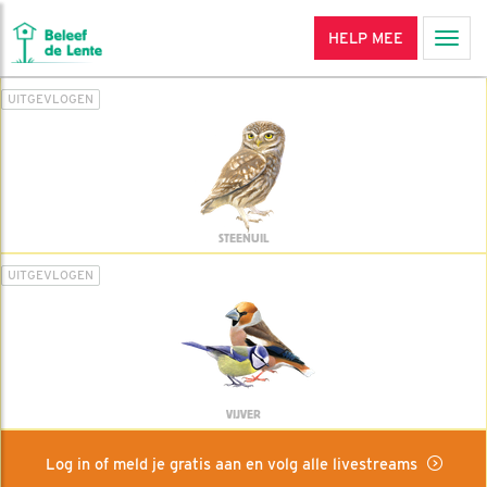
HELP MEE
Men
UITGEVLOGEN
STEENUIL
UITGEVLOGEN
VIJVER
Log in of meld je gratis aan en volg alle livestreams