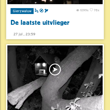
1099x
78x
Gierzwaluw
De laatste uitvlieger
27 jul , 23:59