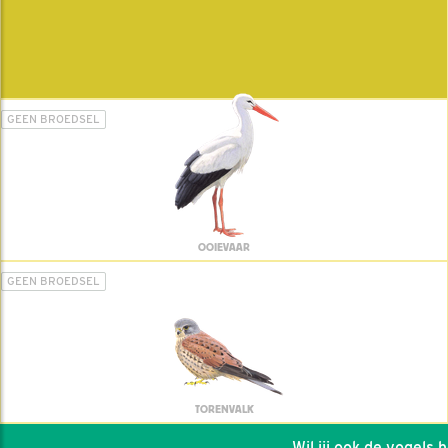
GEEN BROEDSEL
OOIEVAAR
GEEN BROEDSEL
TORENVALK
Wil jij ook de vogels hel