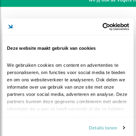
Deze website maakt gebruik van cookies
We gebruiken cookies om content en advertenties te 
personaliseren, om functies voor social media te bieden 
en om ons websiteverkeer te analyseren. Ook delen we 
informatie over uw gebruik van onze site met onze 
partners voor social media, adverteren en analyse. Deze 
partners kunnen deze gegevens combineren met andere 
DEEL DIT FILMPJE
informatie die u aan ze heeft verstrekt of die ze hebben 
verzameld op basis van uw gebruik van hun services.
Uitvliegen
Details tonen