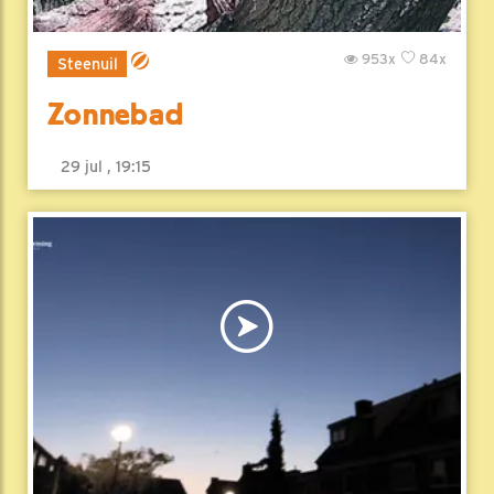
953x
84x
Steenuil
Zonnebad
29 jul , 19:15