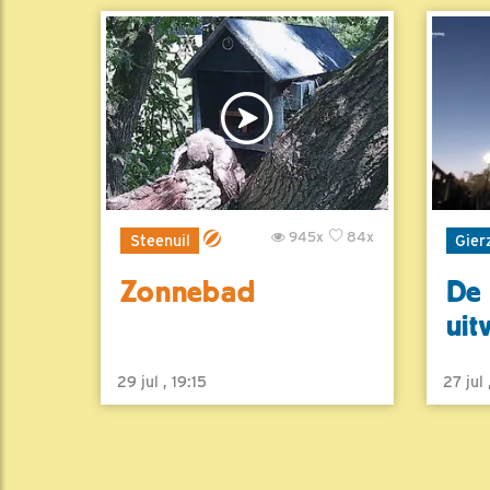
945x
84x
Steenuil
Gier
Zonnebad
De 
uit
29 jul , 19:15
27 jul