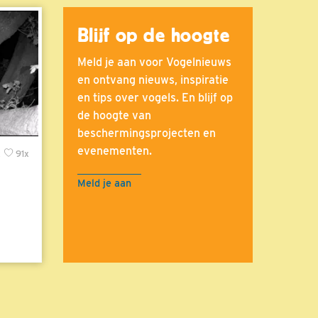
Blijf op de hoogte
Meld je aan voor Vogelnieuws
en ontvang nieuws, inspiratie
en tips over vogels. En blijf op
de hoogte van
beschermingsprojecten en
evenementen.
x
91x
Meld je aan