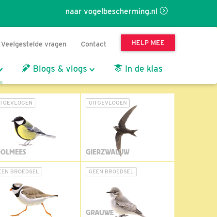
naar vogelbescherming.nl
HELP MEE
Veelgestelde vragen
Contact
Blogs & vlogs
In de klas
ITGEVLOGEN
UITGEVLOGEN
OLMEES
GIERZWALUW
EEN BROEDSEL
GEEN BROEDSEL
GRAUWE