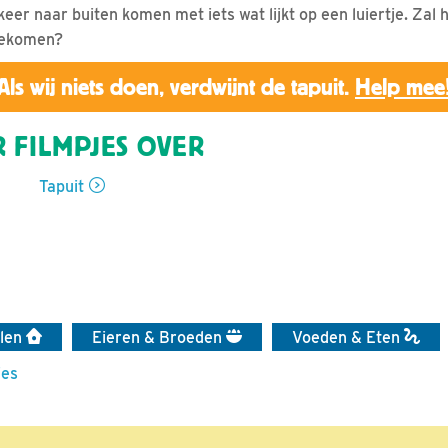
eer naar buiten komen met iets wat lijkt op een luiertje. Zal h
tgekomen?
Als wij niets doen, verdwijnt de tapuit.
Help mee
 FILMPJES OVER
Tapuit
elen
Eieren & Broeden
Voeden & Eten
jes