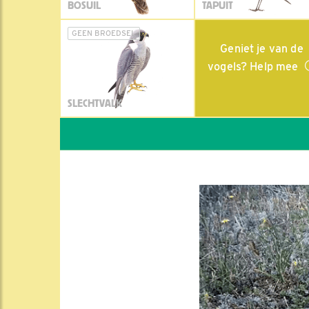
BOSUIL
TAPUIT
GEEN BROEDSEL
Geniet je van de
vogels? Help mee
SLECHTVALK