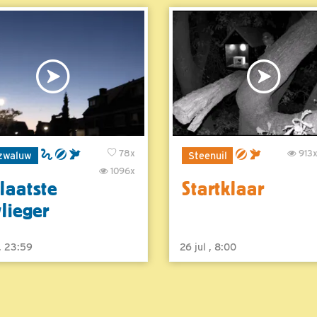
78x
913
zwaluw
Steenuil
1096x
laatste
Startklaar
vlieger
 , 23:59
26 jul , 8:00