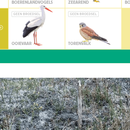
BOERENLANDVOGELS
ZEEAREND
BO
GEEN BROEDSEL
GEEN BROEDSEL
OOIEVAAR
TORENVALK