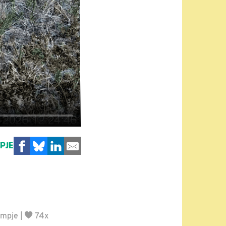
MPJE
lmpje
|
74x