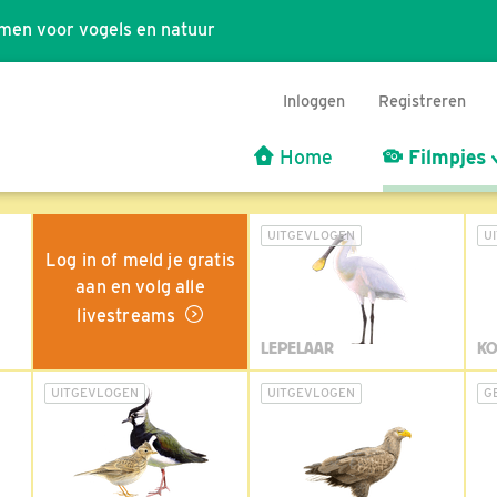
men voor vogels en natuur
Inloggen
Registreren
Home
Filmpjes
UITGEVLOGEN
U
Log in of meld je gratis
aan en volg alle
livestreams
LEPELAAR
KO
UITGEVLOGEN
UITGEVLOGEN
G