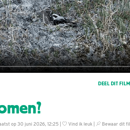
DEEL DIT FIL
komen?
atst op 30 juni 2026, 12:25 |
Vind ik leuk
|
Bewaar dit fi