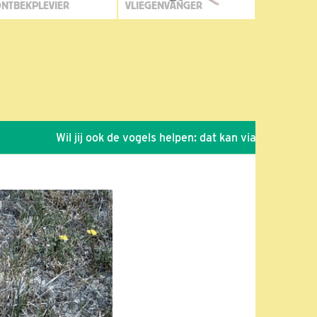
NTBEKPLEVIER
VLIEGENVANGER
Wil jij ook de vogels helpen: dat kan via de link!
*
Se