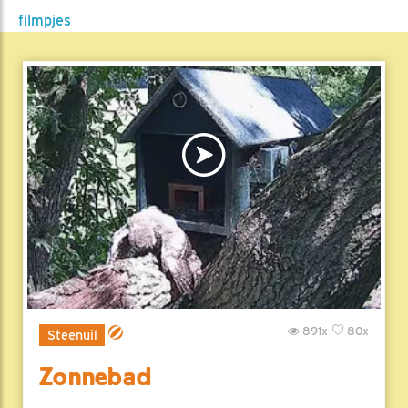
filmpjes
891x
80x
Steenuil
Zonnebad