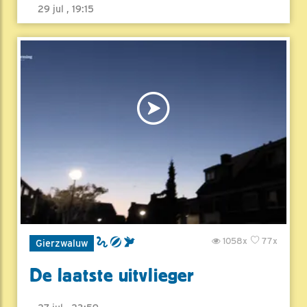
29 jul , 19:15
1058x
77x
Gierzwaluw
De laatste uitvlieger