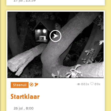
27 jul , 23:59
883x
89x
Steenuil
Startklaar
26 jul , 8:00