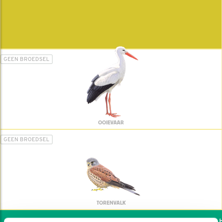
GEEN BROEDSEL
OOIEVAAR
GEEN BROEDSEL
TORENVALK
Wil jij ook de vogels he