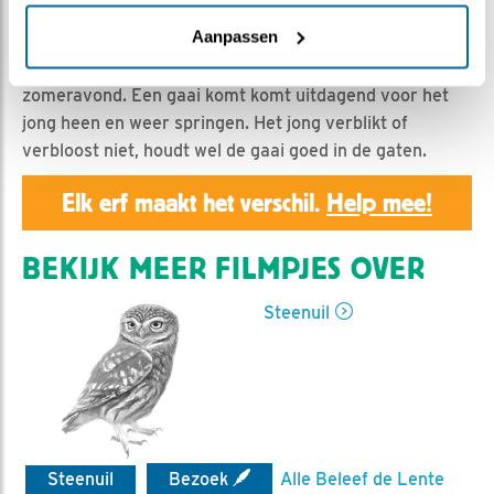
Geert | Geplaatst op 8 augustus 2019, 23:55 |
Vind ik
leuk
|
Bewaar dit filmpje
|
1042x
Aanpassen
Het linksgeringde jong zit rustig te genieten van de
zomeravond. Een gaai komt komt uitdagend voor het
jong heen en weer springen. Het jong verblikt of
verbloost niet, houdt wel de gaai goed in de gaten.
Elk erf maakt het verschil.
Help mee!
BEKIJK MEER FILMPJES OVER
Steenuil
Steenuil
Bezoek
Alle Beleef de Lente