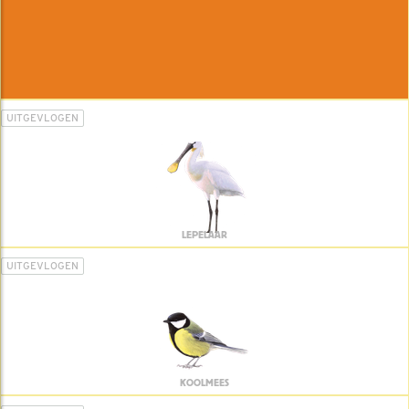
UITGEVLOGEN
LEPELAAR
UITGEVLOGEN
KOOLMEES