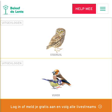
HELP MEE
Men
UITGEVLOGEN
STEENUIL
UITGEVLOGEN
VIJVER
Log in of meld je gratis aan en volg alle livestreams