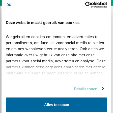
Deze website maakt gebruik van cookies
We gebruiken cookies om content en advertenties te 
personaliseren, om functies voor social media te bieden 
en om ons websiteverkeer te analyseren. Ook delen we 
informatie over uw gebruik van onze site met onze 
partners voor social media, adverteren en analyse. Deze 
partners kunnen deze gegevens combineren met andere 
informatie die u aan ze heeft verstrekt of die ze hebben 
verzameld op basis van uw gebruik van hun services.
DEEL DIT FILMPJE
Details tonen
Uitdagende gaai
Alles toestaan