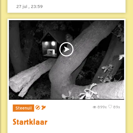
27 jul , 23:59
899x
89x
Steenuil
Startklaar