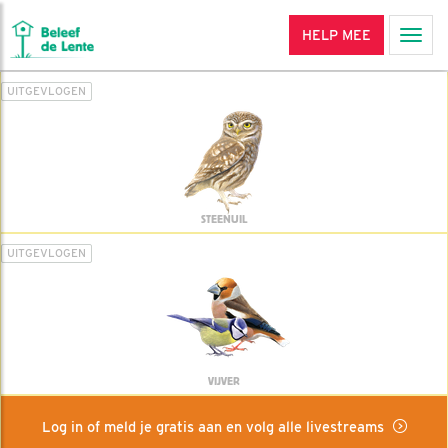
HELP MEE
Men
UITGEVLOGEN
STEENUIL
UITGEVLOGEN
VIJVER
Log in of meld je gratis aan en volg alle livestreams