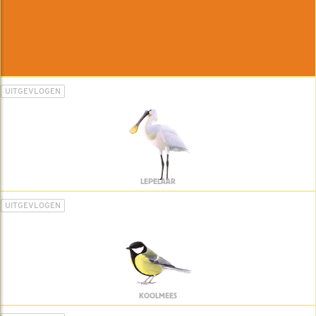
UITGEVLOGEN
LEPELAAR
UITGEVLOGEN
KOOLMEES