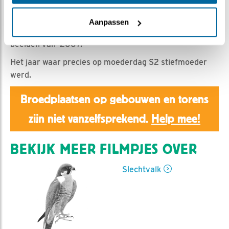
Aaltje | Geplaatst op 28 februari 2026, 12:11 |
Vind ik
leuk
|
Bewaar dit filmpje
|
133x
Aanpassen
Er worden nog geen beelden opgeslagen, dit zijn
beelden van 2007.
Het jaar waar precies op moederdag S2 stiefmoeder
werd.
Broedplaatsen op gebouwen en torens
zijn niet vanzelfsprekend.
Help mee!
BEKIJK MEER FILMPJES OVER
Slechtvalk