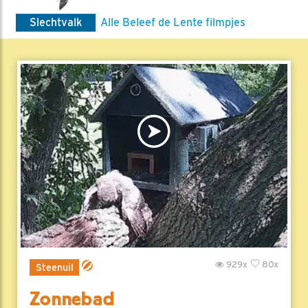
Slechtvalk
Alle Beleef de Lente filmpjes
929x
80x
Steenuil
Zonnebad