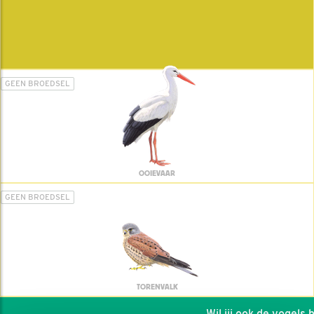
GEEN BROEDSEL
OOIEVAAR
GEEN BROEDSEL
TORENVALK
Wil jij ook de vogels he