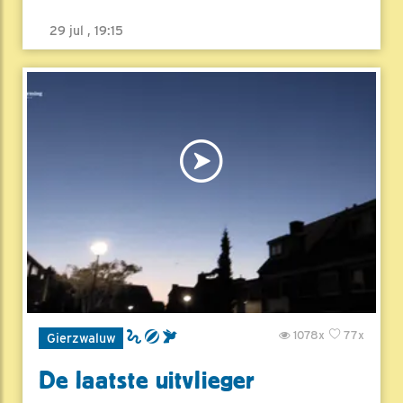
29 jul , 19:15
1078x
77x
Gierzwaluw
De laatste uitvlieger