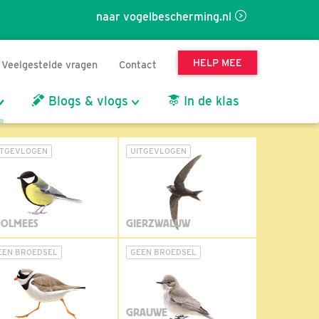
naar vogelbescherming.nl
HELP MEE
Veelgestelde vragen
Contact
Blogs & vlogs
In de klas
ITGEVLOGEN
UITGEVLOGEN
OLMEES
GIERZWALUW
EEN BROEDSEL
GEEN BROEDSEL
GRAUWE