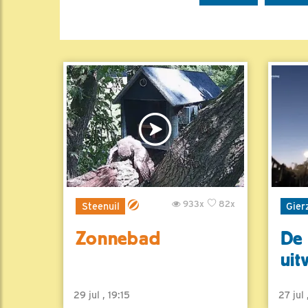
933x
82x
Steenuil
Gier
Zonnebad
De 
uit
29 jul , 19:15
27 jul