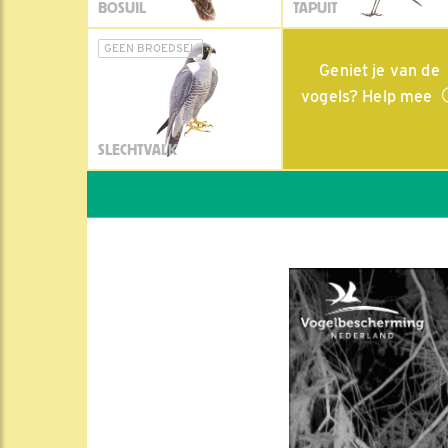
BOSUIL
TAPUIT
GEEN BROEDSEL
Geniet je van de
vogels? Help mee
SLECHTVALK