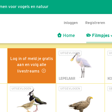
men voor vogels en natuur
Inloggen
Registreren
Home
Filmpjes
UITGEVLOGEN
U
Log in of meld je gratis
aan en volg alle
livestreams
LEPELAAR
KO
UITGEVLOGEN
UITGEVLOGEN
G