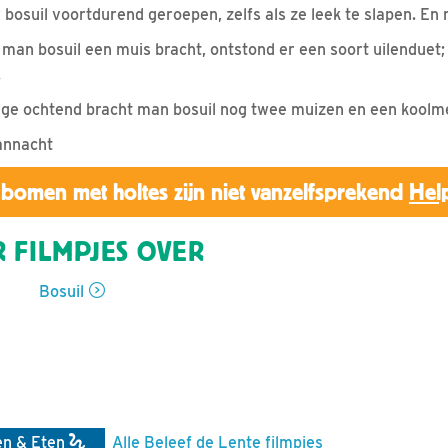
bosuil voortdurend geroepen, zelfs als ze leek te slapen. En
 man bosuil een muis bracht, ontstond er een soort uilenduet;
.
ege ochtend bracht man bosuil nog twee muizen en een koolm
annacht
bomen met holtes zijn niet vanzelfsprekend
Hel
 FILMPJES OVER
Bosuil
en & Eten
Alle Beleef de Lente filmpjes