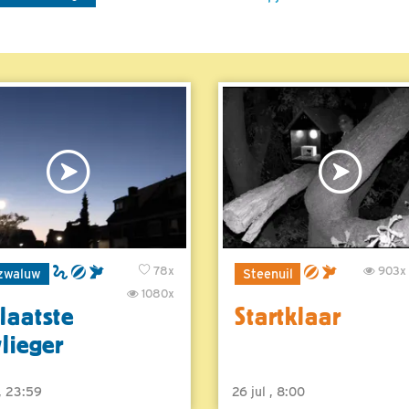
78x
903x
zwaluw
Steenuil
1080x
laatste
Startklaar
vlieger
 , 23:59
26 jul , 8:00