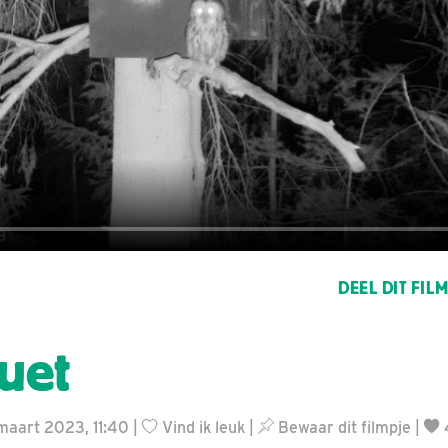
DEEL DIT FIL
uet
 maart 2023, 11:40 |
Vind ik leuk
|
Bewaar dit filmpje
|