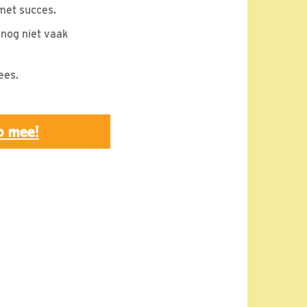
 met succes.
 nog niet vaak
ees.
p mee!