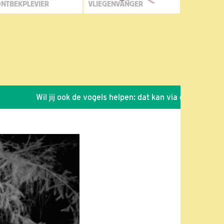
NTBEKPLEVIER
VLIEGENVANGER
Wil jij ook de vogels helpen: dat kan via de link!
*
Se