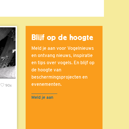
Blijf op de hoogte
Meld je aan voor Vogelnieuws
en ontvang nieuws, inspiratie
en tips over vogels. En blijf op
de hoogte van
beschermingsprojecten en
evenementen.
90x
Meld je aan