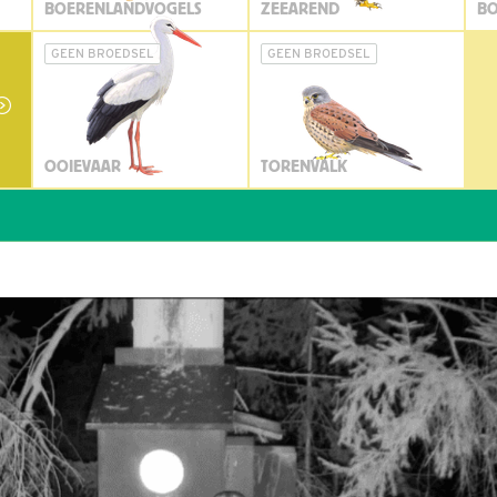
BOERENLANDVOGELS
ZEEAREND
BO
GEEN BROEDSEL
GEEN BROEDSEL
OOIEVAAR
TORENVALK