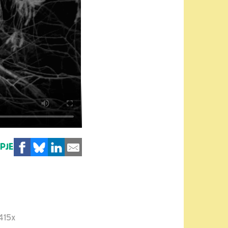
MPJE
415x