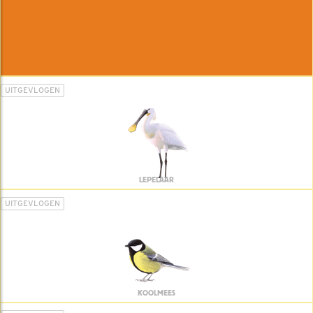
UITGEVLOGEN
LEPELAAR
UITGEVLOGEN
KOOLMEES