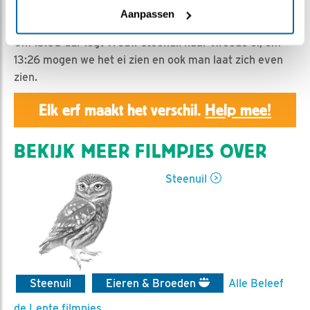
Geert | Geplaatst op 2 april 2019, 16:36 |
Vind ik leuk
Aanpassen
|
Bewaar dit filmpje
|
1166x
Om 13:05 uur legt vrouw steenuil haar tweede ei, om
13:26 mogen we het ei zien en ook man laat zich even
zien.
Elk erf maakt het verschil.
Help mee!
BEKIJK MEER FILMPJES OVER
Steenuil
Steenuil
Eieren & Broeden
Alle Beleef
de Lente filmpjes