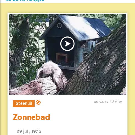
943x
83x
Steenuil
Zonnebad
29 jul , 19:15