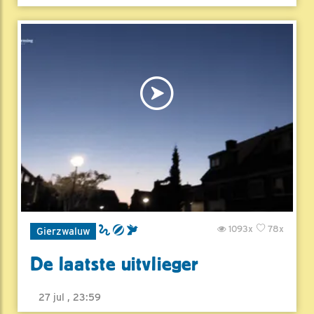
1093x
78x
Gierzwaluw
De laatste uitvlieger
27 jul , 23:59