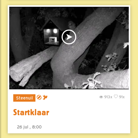
913x
91x
Steenuil
Startklaar
26 jul , 8:00