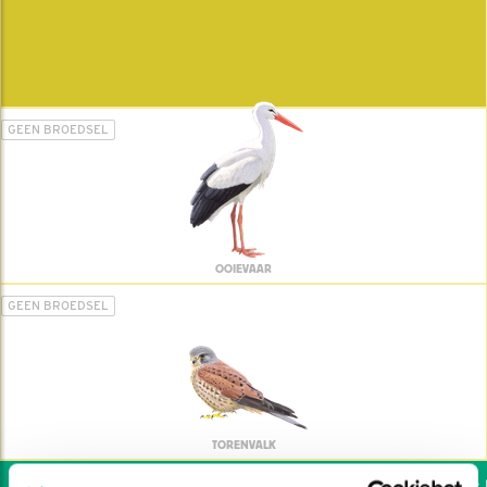
GEEN BROEDSEL
OOIEVAAR
GEEN BROEDSEL
TORENVALK
Wil jij ook de vogels he