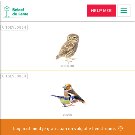
HELP MEE
Men
UITGEVLOGEN
STEENUIL
UITGEVLOGEN
VIJVER
Log in of meld je gratis aan en volg alle livestreams