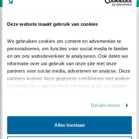
Deze website maakt gebruik van cookies
We gebruiken cookies om content en advertenties te 
personaliseren, om functies voor social media te bieden 
en om ons websiteverkeer te analyseren. Ook delen we 
informatie over uw gebruik van onze site met onze 
partners voor social media, adverteren en analyse. Deze 
partners kunnen deze gegevens combineren met andere 
informatie die u aan ze heeft verstrekt of die ze hebben 
verzameld op basis van uw gebruik van hun services.
Details tonen
DEEL DIT FILMPJE
Tweede ei steenuil
Alles toestaan