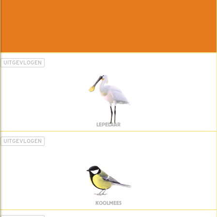
UITGEVLOGEN
LEPELAAR
UITGEVLOGEN
KOOLMEES