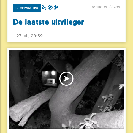
1083x
78x
Gierzwaluw
De laatste uitvlieger
27 jul , 23:59