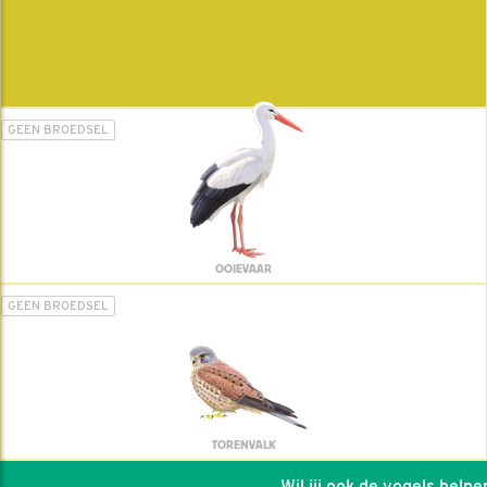
GEEN BROEDSEL
OOIEVAAR
GEEN BROEDSEL
TORENVALK
Wil jij ook de vogels helpen: 