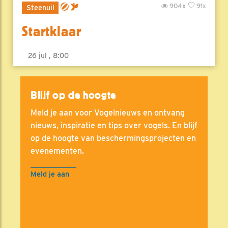
904x
91x
Steenuil
Startklaar
26 jul , 8:00
Blijf op de hoogte
Meld je aan voor Vogelnieuws en ontvang
nieuws, inspiratie en tips over vogels. En blijf
op de hoogte van beschermingsprojecten en
evenementen.
Meld je aan