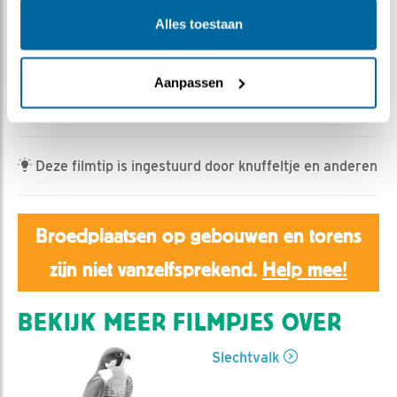
Ed Hoogkamer | Geplaatst op 20 maart 2024, 13:22 |
Vind ik leuk
|
Bewaar dit filmpje
|
305x
Alles toestaan
Een tweede ei bij de slechtvalken op het Rijksmuseum
Aanpassen
En een nieuwe blog van Margot de Kam
Weer een ei in Amsterdam!
Deze filmtip is ingestuurd door knuffeltje en anderen
Broedplaatsen op gebouwen en torens
zijn niet vanzelfsprekend.
Help mee!
BEKIJK MEER FILMPJES OVER
Slechtvalk