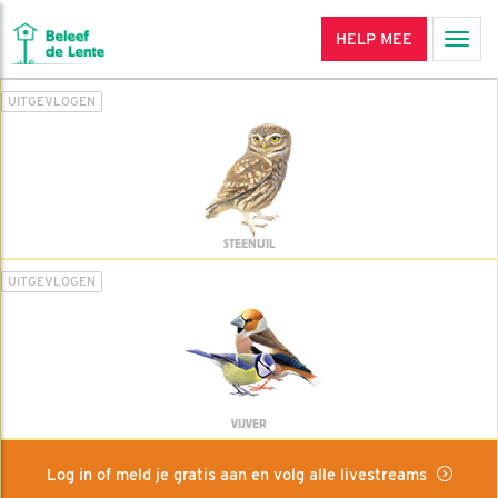
HELP MEE
Men
UITGEVLOGEN
STEENUIL
UITGEVLOGEN
VIJVER
Log in of meld je gratis aan en volg alle livestreams