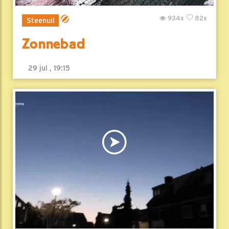
934x
82x
Steenuil
Zonnebad
29 jul , 19:15