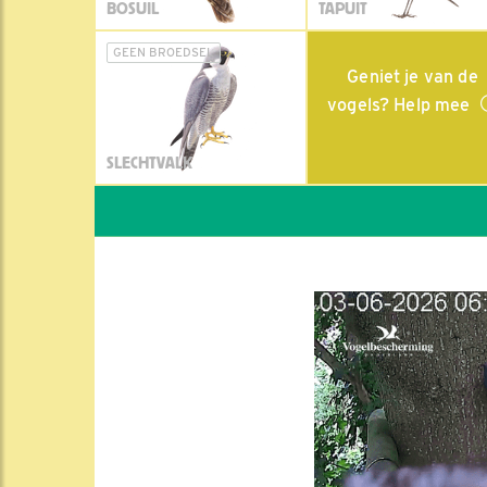
BOSUIL
TAPUIT
GEEN BROEDSEL
Geniet je van de
vogels? Help mee
SLECHTVALK