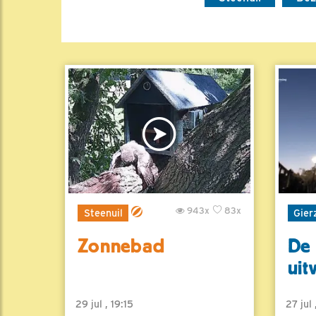
943x
83x
Steenuil
Gier
Zonnebad
De 
uit
29 jul , 19:15
27 jul