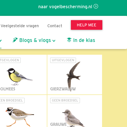
naar vogelbescherming.nl
HELP MEE
Veelgestelde vragen
Contact
Blogs & vlogs
In de klas
ITGEVLOGEN
UITGEVLOGEN
OLMEES
GIERZWALUW
EEN BROEDSEL
GEEN BROEDSEL
GRAUWE