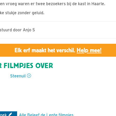
n vroeg waren er twee bezoekers bij de kast in Haarle.
jke stukje zonder geluid.
estuurd door Anjo S
Elk erf maakt het verschil.
Help mee!
 FILMPJES OVER
Steenuil
zoek
Alle Beleef de Lente filmpjes