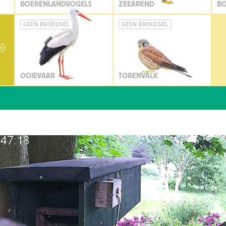
BOERENLANDVOGELS
ZEEAREND
BO
GEEN BROEDSEL
GEEN BROEDSEL
OOIEVAAR
TORENVALK