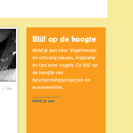
Blijf op de hoogte
Meld je aan voor Vogelnieuws
en ontvang nieuws, inspiratie
en tips over vogels. En blijf op
de hoogte van
beschermingsprojecten en
evenementen.
x
91x
Meld je aan