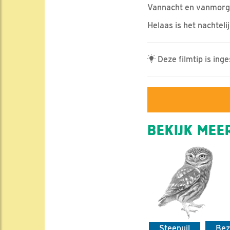
Vannacht en vanmorge
Helaas is het nachteli
Deze filmtip is ing
BEKIJK MEER
Steenuil
Be