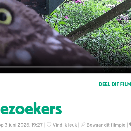
DEEL DIT FIL
ezoekers
p 3 juni 2026, 19:27 |
Vind ik leuk
|
Bewaar dit filmpje
|