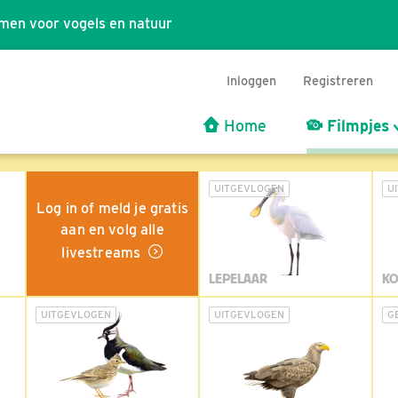
men voor vogels en natuur
Inloggen
Registreren
Home
Filmpjes
UITGEVLOGEN
U
Log in of meld je gratis
aan en volg alle
livestreams
LEPELAAR
KO
UITGEVLOGEN
UITGEVLOGEN
G