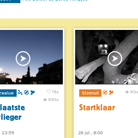
78x
913
zwaluw
Steenuil
1093x
laatste
Startklaar
vlieger
 , 23:59
26 jul , 8:00