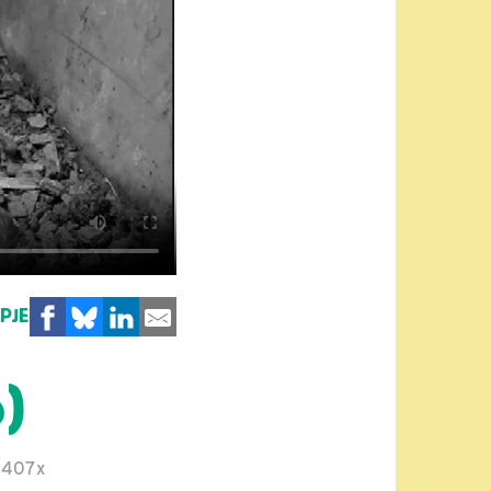
MPJE
)
1407x