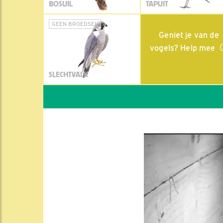
BOSUIL
TAPUIT
GEEN BROEDSEL
Geniet je van de
vogels? Help mee
SLECHTVALK