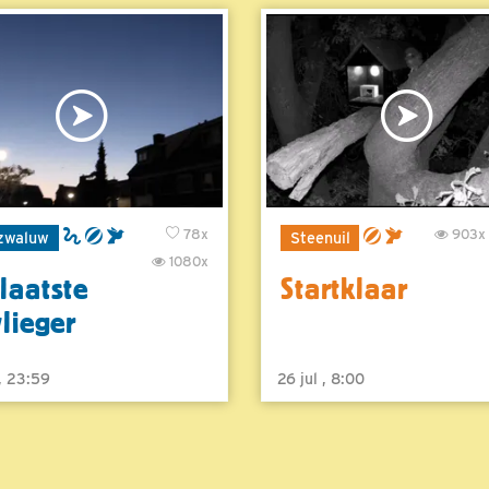
78x
903x
zwaluw
Steenuil
1080x
laatste
Startklaar
vlieger
 , 23:59
26 jul , 8:00