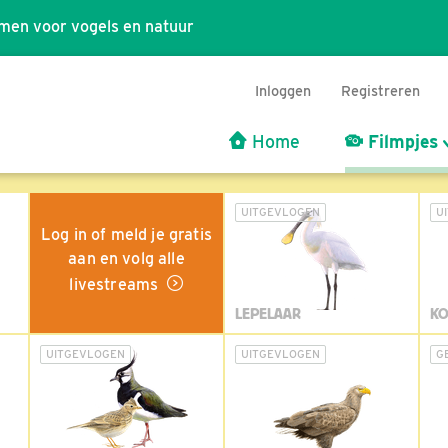
men voor vogels en natuur
Inloggen
Registreren
Home
Filmpjes
UITGEVLOGEN
U
Log in of meld je gratis
aan en volg alle
livestreams
LEPELAAR
KO
UITGEVLOGEN
UITGEVLOGEN
G