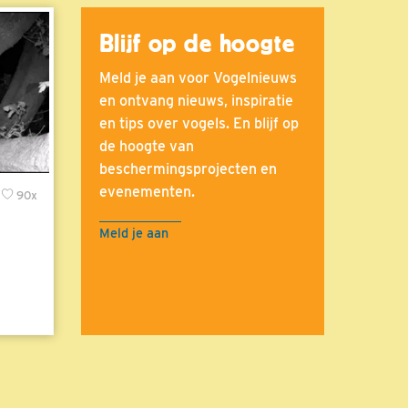
Blijf op de hoogte
Meld je aan voor Vogelnieuws
en ontvang nieuws, inspiratie
en tips over vogels. En blijf op
de hoogte van
beschermingsprojecten en
evenementen.
90x
Meld je aan