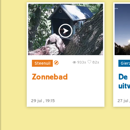
933x
82x
Steenuil
Gier
Zonnebad
De 
uit
29 jul , 19:15
27 jul