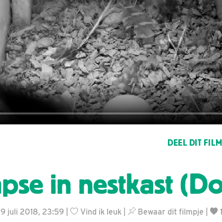
DEEL DIT FIL
apse in nestkast (Do
9 juli 2018, 23:59 |
Vind ik leuk
|
Bewaar dit filmpje
|