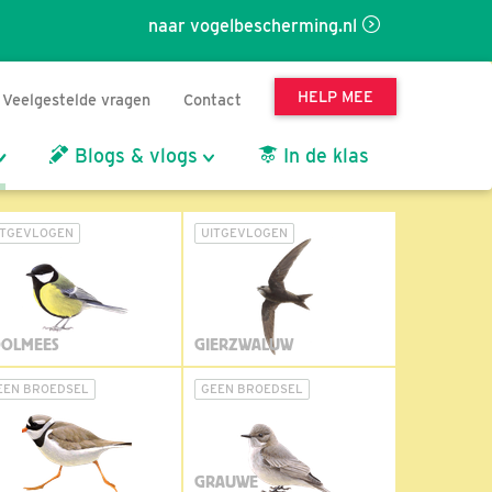
naar vogelbescherming.nl
HELP MEE
Veelgestelde vragen
Contact
Blogs & vlogs
In de klas
ITGEVLOGEN
UITGEVLOGEN
OLMEES
GIERZWALUW
EEN BROEDSEL
GEEN BROEDSEL
GRAUWE