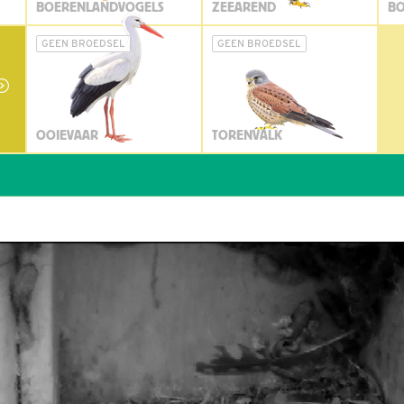
BOERENLANDVOGELS
ZEEAREND
BO
GEEN BROEDSEL
GEEN BROEDSEL
OOIEVAAR
TORENVALK