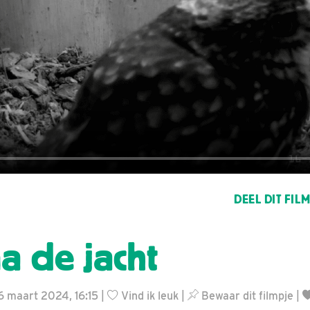
DEEL DIT FIL
a de jacht
16 maart 2024, 16:15 |
Vind ik leuk
|
Bewaar dit filmpje
|