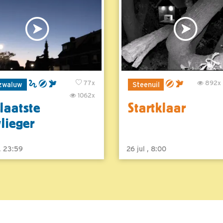
77x
892x
zwaluw
Steenuil
1062x
laatste
Startklaar
vlieger
 , 23:59
26 jul , 8:00