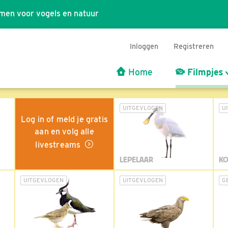
men voor vogels en natuur
Inloggen
Registreren
Home
Filmpjes
UITGEVLOGEN
U
Log in of meld je gratis
aan en volg alle
livestreams
LEPELAAR
KO
UITGEVLOGEN
UITGEVLOGEN
G