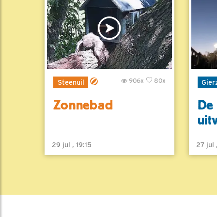
906x
80x
Steenuil
Gier
Zonnebad
De 
uit
29 jul , 19:15
27 jul