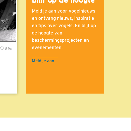
Meld je aan voor Vogelnieuws
en ontvang nieuws, inspiratie
en tips over vogels. En blijf op
de hoogte van
beschermingsprojecten en
evenementen.
89x
Meld je aan