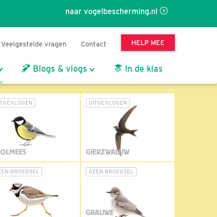
naar vogelbescherming.nl
HELP MEE
Veelgestelde vragen
Contact
Blogs & vlogs
In de klas
ITGEVLOGEN
UITGEVLOGEN
OLMEES
GIERZWALUW
EEN BROEDSEL
GEEN BROEDSEL
GRAUWE