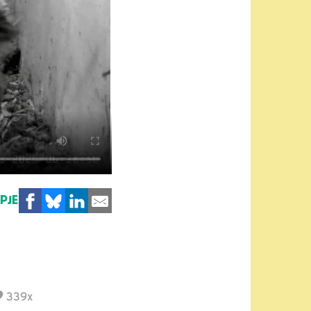
MPJE
339x