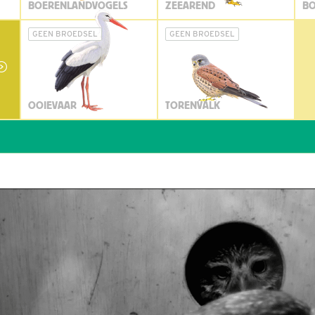
BOERENLANDVOGELS
ZEEAREND
BO
GEEN BROEDSEL
GEEN BROEDSEL
OOIEVAAR
TORENVALK