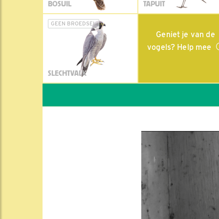
BOSUIL
TAPUIT
GEEN BROEDSEL
Geniet je van de
vogels? Help mee
SLECHTVALK