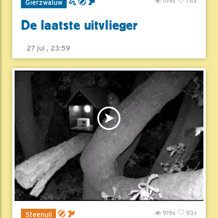
1119x
78x
Gierzwaluw
De laatste uitvlieger
27 jul , 23:59
919x
93x
Steenuil