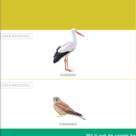
GEEN BROEDSEL
OOIEVAAR
GEEN BROEDSEL
TORENVALK
Wil jij ook de vogels help