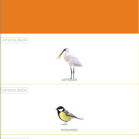
UITGEVLOGEN
LEPELAAR
UITGEVLOGEN
KOOLMEES