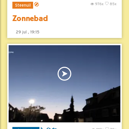
976x
85x
Steenuil
Zonnebad
29 jul , 19:15