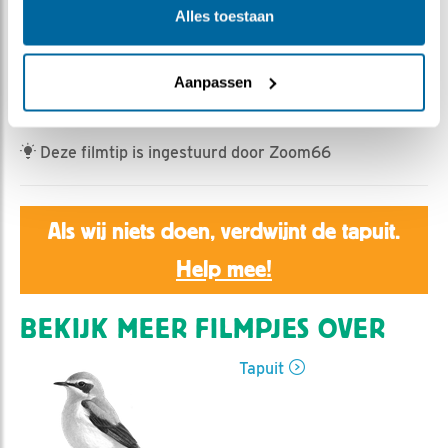
Joanne Bakker | Geplaatst op 20 mei 2026, 11:14 |
Alles toestaan
Vind ik leuk
|
Bewaar dit filmpje
|
134x
M is wel heel enthousiast met voeren. Zo groot zijn de
Aanpassen
kleintjes nog niet, ook al groeien ze zo ontzettend hard
Deze filmtip is ingestuurd door Zoom66
Als wij niets doen, verdwijnt de tapuit.
Help mee!
BEKIJK MEER FILMPJES OVER
Tapuit