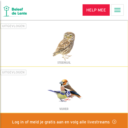
HELP MEE
Men
UITGEVLOGEN
STEENUIL
UITGEVLOGEN
VIJVER
Log in of meld je gratis aan en volg alle livestreams