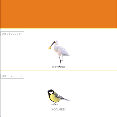
UITGEVLOGEN
LEPELAAR
UITGEVLOGEN
KOOLMEES