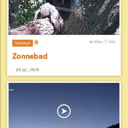
904x
80x
Steenuil
Zonnebad
29 jul , 19:15