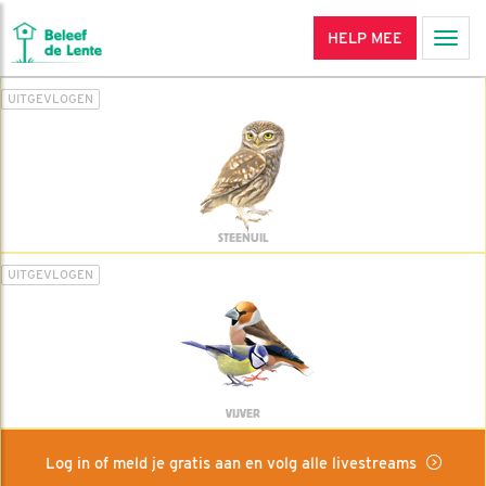
HELP MEE
Men
UITGEVLOGEN
STEENUIL
UITGEVLOGEN
VIJVER
Log in of meld je gratis aan en volg alle livestreams