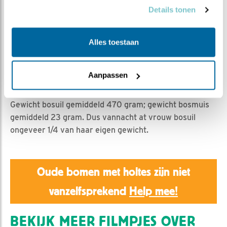
Emil | Geplaatst op 20 februari 2019, 12:15 |
Vind ik
Details tonen
leuk
|
Bewaar dit filmpje
|
1286x
Vannacht heeft man bosuil het heel druk. Er zijn
Alles toestaan
blijkbaar veel muizen en hij vangt een aantal voor zijn
vrouw. Want zij is aan het broeden en kan zelf niet
jagen.
Aanpassen
Tel maar mee hoeveel hij er brengt vannacht.
Gewicht bosuil gemiddeld 470 gram; gewicht bosmuis
gemiddeld 23 gram. Dus vannacht at vrouw bosuil
ongeveer 1/4 van haar eigen gewicht.
Oude bomen met holtes zijn niet
vanzelfsprekend
Help mee!
BEKIJK MEER FILMPJES OVER