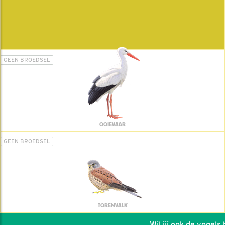
GEEN BROEDSEL
OOIEVAAR
GEEN BROEDSEL
TORENVALK
Wil jij ook de vogels he