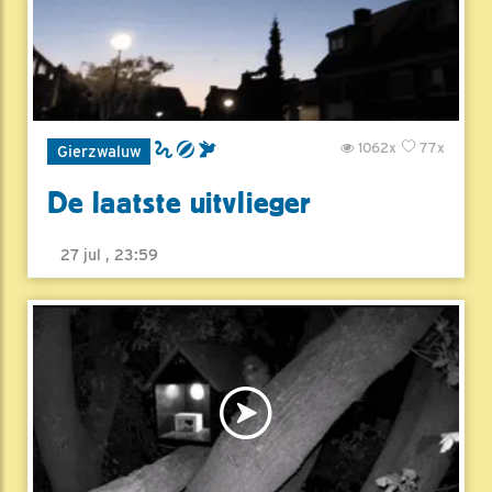
1062x
77x
Gierzwaluw
De laatste uitvlieger
27 jul , 23:59