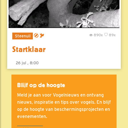
890x
89x
Steenuil
Startklaar
26 jul , 8:00
Blijf op de hoogte
Meld je aan voor Vogelnieuws en ontvang
nieuws, inspiratie en tips over vogels. En blijf
op de hoogte van beschermingsprojecten en
evenementen.