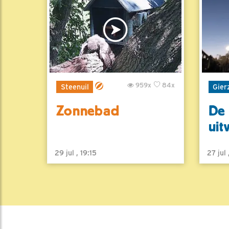
959x
84x
Steenuil
Gier
Zonnebad
De 
uit
29 jul , 19:15
27 jul