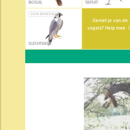
BOSUIL
TAPUIT
GEEN BROEDSEL
Geniet je van de
vogels? Help mee
SLECHTVALK