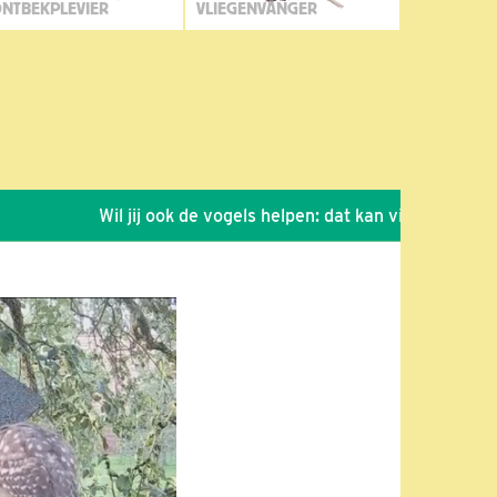
NTBEKPLEVIER
VLIEGENVANGER
Wil jij ook de vogels helpen: dat kan via de link!
*
S