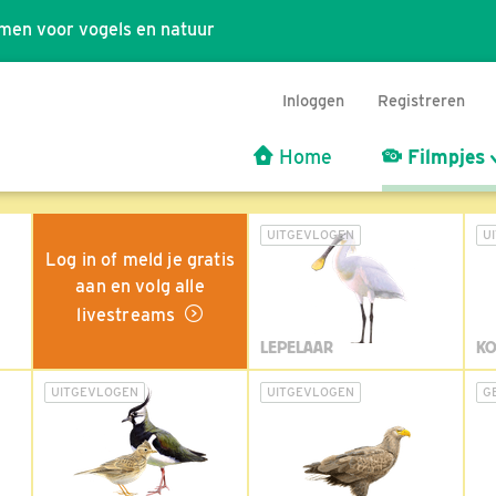
men voor vogels en natuur
Inloggen
Registreren
Home
Filmpjes
UITGEVLOGEN
U
Log in of meld je gratis
aan en volg alle
livestreams
LEPELAAR
KO
UITGEVLOGEN
UITGEVLOGEN
G