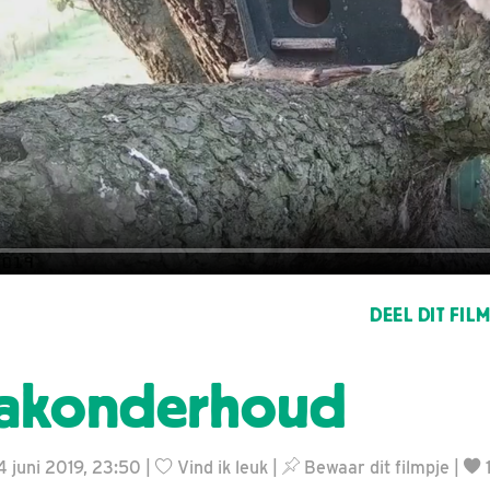
DEEL DIT FIL
takonderhoud
4 juni 2019, 23:50 |
Vind ik leuk
|
Bewaar dit filmpje
|