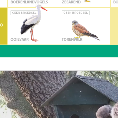
BOERENLANDVOGELS
ZEEAREND
BO
GEEN BROEDSEL
GEEN BROEDSEL
OOIEVAAR
TORENVALK