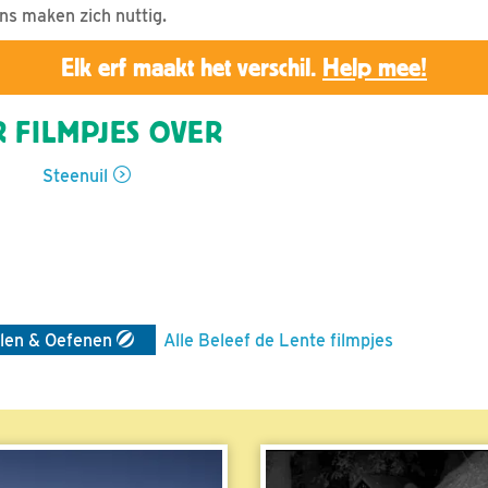
ns maken zich nuttig.
Elk erf maakt het verschil.
Help mee!
 FILMPJES OVER
Steenuil
len & Oefenen
Alle Beleef de Lente filmpjes