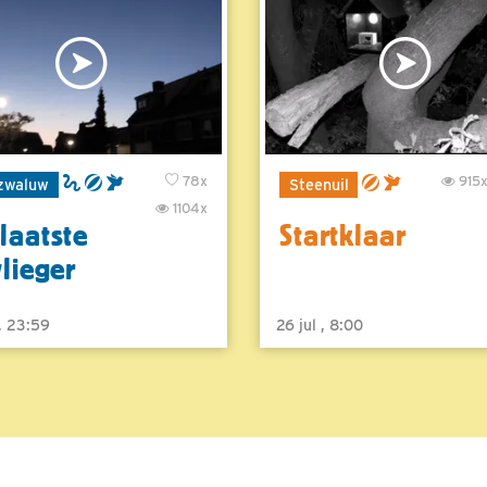
78x
915
zwaluw
Steenuil
1104x
laatste
Startklaar
vlieger
 , 23:59
26 jul , 8:00