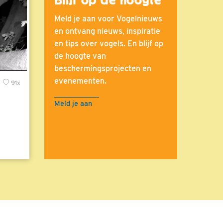
Meld je aan voor Vogelnieuws
en ontvang nieuws, inspiratie
en tips over vogels. En blijf op
de hoogte van
beschermingsprojecten en
evenementen.
x
91x
Meld je aan