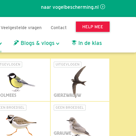
naar vogelbescherming.nl
HELP MEE
Veelgestelde vragen
Contact
Blogs & vlogs
In de klas
ITGEVLOGEN
UITGEVLOGEN
OLMEES
GIERZWALUW
EEN BROEDSEL
GEEN BROEDSEL
GRAUWE