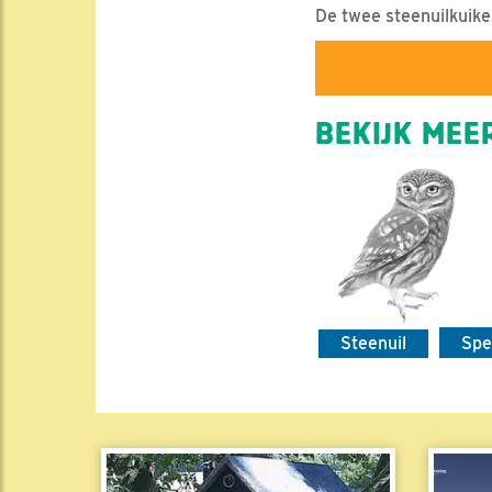
De twee steenuilkuike
BEKIJK MEER
Steenuil
Spe