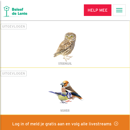
HELP MEE
Men
UITGEVLOGEN
STEENUIL
UITGEVLOGEN
VIJVER
Log in of meld je gratis aan en volg alle livestreams