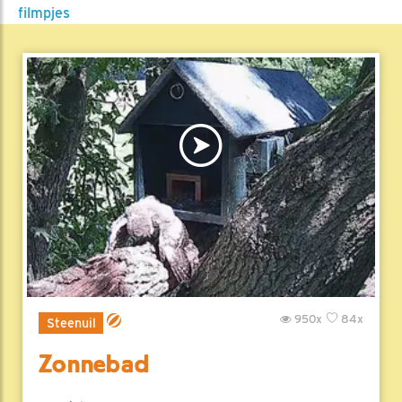
filmpjes
950x
84x
Steenuil
Zonnebad