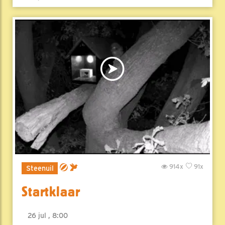
914x
91x
Steenuil
Startklaar
26 jul , 8:00