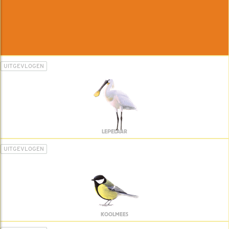
UITGEVLOGEN
LEPELAAR
UITGEVLOGEN
KOOLMEES