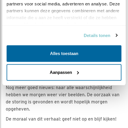
Claus van den Hoek | Geplaatst op 8 mei 2025, 19:18 |
partners voor social media, adverteren en analyse. Deze 
Vind ik leuk
|
Bewaar dit filmpje
|
232x
partners kunnen deze gegevens combineren met andere 
Gelukkig zijn er scherpe vogelaars die kans zien om,
informatie die u aan ze heeft verstrekt of die ze hebben 
verzameld op basis van uw gebruik van hun services.
ondanks de storing, interessante fragmenten uit de
schaarse beelden te halen, zoals op 7 mei een Tapuit op
Details tonen
de stok.
Vandaag goed nieuws uit T3: er is meerdere keren een
Alles toestaan
man gesignaleerd, werkend aan een nestkuiltje. T3 leek
verlaten en opgegeven, maar dat moet je dus nooit
doen. Het is altijd weer verrassend hoe vogels hun
Aanpassen
eigen agenda hebben.
Nog meer goed nieuws: naar alle waarschijnlijkheid
hebben we morgen weer vier beelden. De oorzaak van
de storing is gevonden en wordt hopelijk morgen
opgeheven.
De moraal van dit verhaal: geef niet op en blijf kijken!