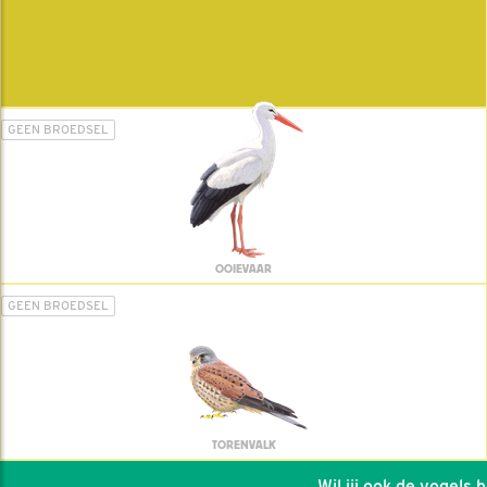
GEEN BROEDSEL
OOIEVAAR
GEEN BROEDSEL
TORENVALK
Wil jij ook de vogels hel