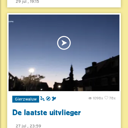
29 jul , 19:15
1098x
78x
Gierzwaluw
De laatste uitvlieger
27 jul , 23:59