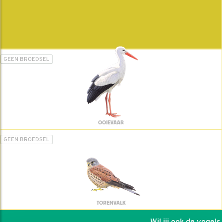
GEEN BROEDSEL
OOIEVAAR
GEEN BROEDSEL
TORENVALK
Wil jij ook de vogels h