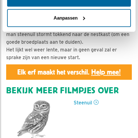
Geert | Geplaatst op 1 juli 2021, 1:00 |
Vind ik leuk
|
Bewaar dit filmpje
|
591x
Aanpassen
Man en vrouw steenuil verdwijnen in de perenboom.
Dan klinken er suggestieve geluiden uit de boom en
man steenuil stormt tokkend naar de nestkast (om een
goede broedplaats aan te duiden).
Het lijkt wel weer lente, maar in geen geval zal er
sprake zijn van een nieuwe start.
Elk erf maakt het verschil.
Help mee!
BEKIJK MEER FILMPJES OVER
Steenuil