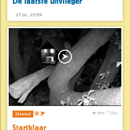
De laatste uitvlieger
27 jul , 23:59
919x
93x
Steenuil
Startklaar