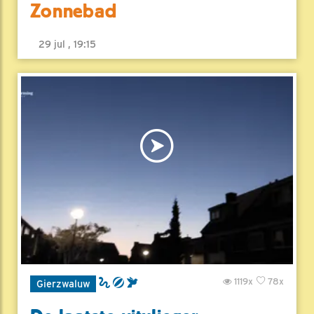
Zonnebad
29 jul , 19:15
1119x
78x
Gierzwaluw