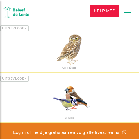
HELP MEE
Men
UITGEVLOGEN
STEENUIL
UITGEVLOGEN
VIJVER
Log in of meld je gratis aan en volg alle livestreams