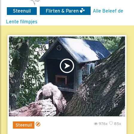
Steenuil
Flirten & Paren
Alle Beleef de
Lente filmpjes
976x
85x
Steenuil