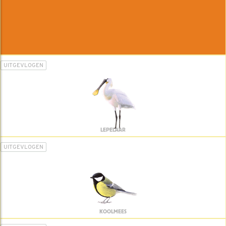
UITGEVLOGEN
LEPELAAR
UITGEVLOGEN
KOOLMEES