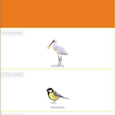
UITGEVLOGEN
LEPELAAR
UITGEVLOGEN
KOOLMEES