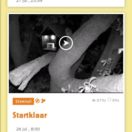
27 jul , 23:59
879x
89x
Steenuil
Startklaar
26 jul , 8:00