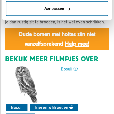
Emil | Geplaatst op 1 maart 2020, 9:00 |
Vind ik leuk
|
Bewaar dit filmpje
|
1133x
Aanpassen
Dat het in Limburg kan stormen wisten we al. Maar als
je dan rustig zit te broeden, is het wel even schrikken.
Oude bomen met holtes zijn niet
vanzelfsprekend
Help mee!
BEKIJK MEER FILMPJES OVER
Bosuil
Bosuil
Eieren & Broeden