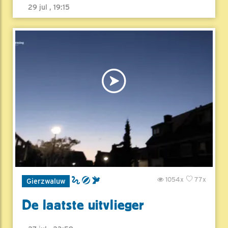
29 jul , 19:15
1054x
77x
Gierzwaluw
De laatste uitvlieger