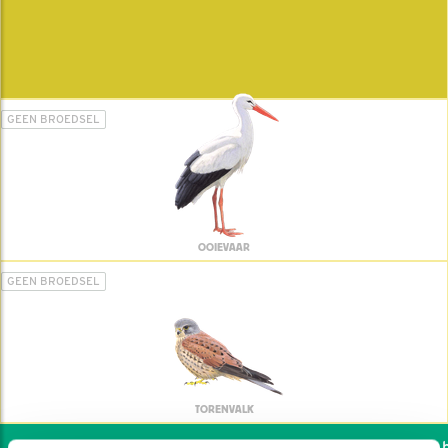
GEEN BROEDSEL
OOIEVAAR
GEEN BROEDSEL
TORENVALK
Wil jij ook de vogels he