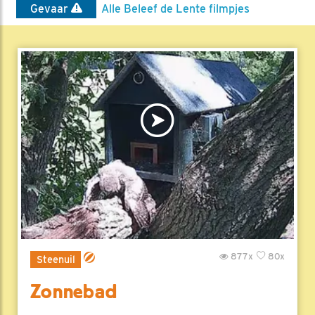
Gevaar
Alle Beleef de Lente filmpjes
877x
80x
Steenuil
Zonnebad