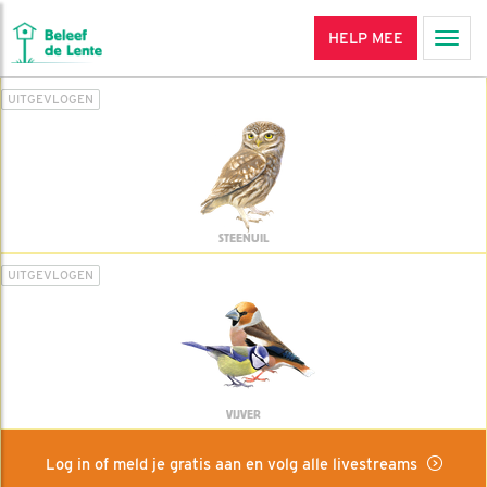
HELP MEE
Men
UITGEVLOGEN
STEENUIL
UITGEVLOGEN
VIJVER
Log in of meld je gratis aan en volg alle livestreams