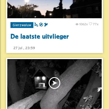
1062x
77x
Gierzwaluw
De laatste uitvlieger
27 jul , 23:59