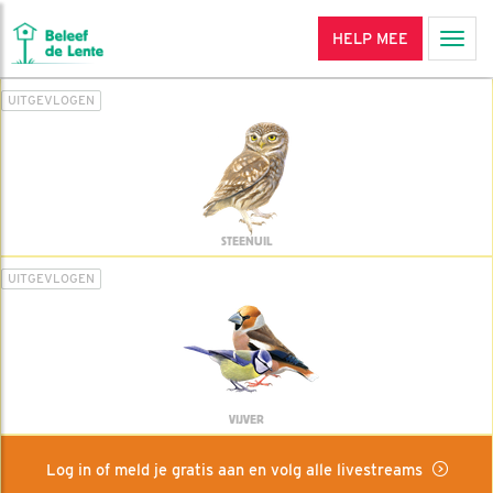
HELP MEE
Men
UITGEVLOGEN
STEENUIL
UITGEVLOGEN
VIJVER
Log in of meld je gratis aan en volg alle livestreams