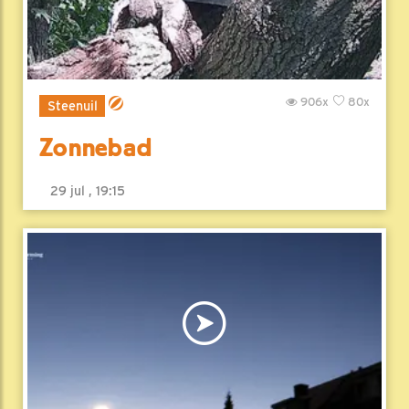
906x
80x
Steenuil
Zonnebad
29 jul , 19:15