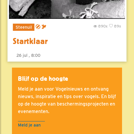
890x
89x
Steenuil
Startklaar
26 jul , 8:00
Blijf op de hoogte
Meld je aan voor Vogelnieuws en ontvang
nieuws, inspiratie en tips over vogels. En blijf
op de hoogte van beschermingsprojecten en
evenementen.
Meld je aan