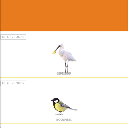
UITGEVLOGEN
LEPELAAR
UITGEVLOGEN
KOOLMEES