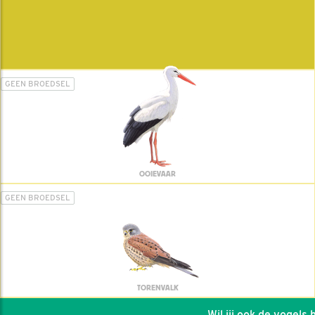
GEEN BROEDSEL
OOIEVAAR
GEEN BROEDSEL
TORENVALK
Wil jij ook de vogels he