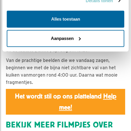
Romke Visser | Geplaatst op 31 mei 2025, 17:00 |
Details tonen
Vind ik leuk
|
Bewaar dit filmpje
|
303x
Vol spanning zaten we vandaag te kijken.
Alles toestaan
Wagen ze de sprong? Na een aantal lokkingen, vanaf
halverwege de ochtend, was het om 15:18 uur zover. Het
Aanpassen
eerste kuiken sprong, om 15:27 gevolgd door de tweede
en de laatste ('ukkie') sprong om 15:28.
Van de prachtige beelden die we vandaag zagen,
beginnen we met de bijna niet zichtbare val van het
kuiken vanmorgen rond 4:00 uur. Daarna wat mooie
fragmentjes.
Het wordt stil op ons platteland
Help
mee!
BEKIJK MEER FILMPJES OVER