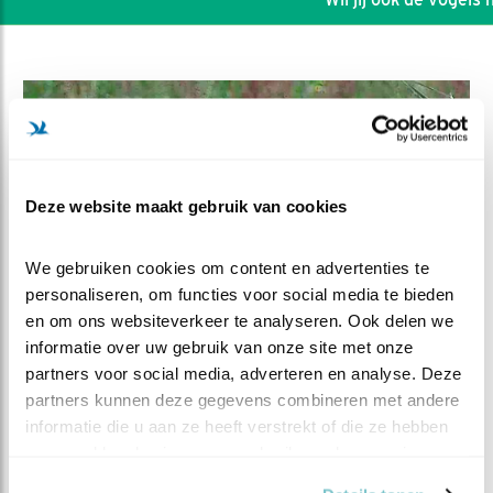
Deze website maakt gebruik van cookies
We gebruiken cookies om content en advertenties te 
personaliseren, om functies voor social media te bieden 
en om ons websiteverkeer te analyseren. Ook delen we 
informatie over uw gebruik van onze site met onze 
partners voor social media, adverteren en analyse. Deze 
DEEL DIT FILMPJE
partners kunnen deze gegevens combineren met andere 
informatie die u aan ze heeft verstrekt of die ze hebben 
Sprong naar het onbekende
verzameld op basis van uw gebruik van hun services.