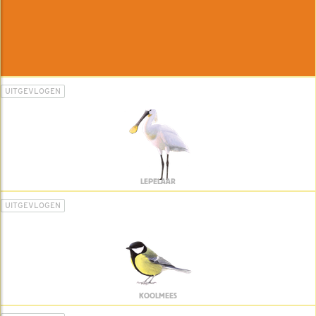
UITGEVLOGEN
LEPELAAR
UITGEVLOGEN
KOOLMEES