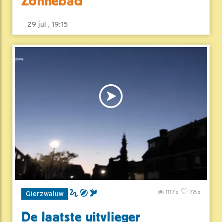
Zonnebad
29 jul , 19:15
1117x
78x
Gierzwaluw
De laatste uitvlieger