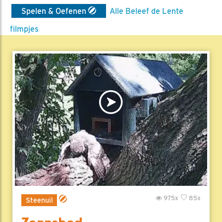
Spelen & Oefenen
Alle Beleef de Lente
filmpjes
975x
85x
Steenuil