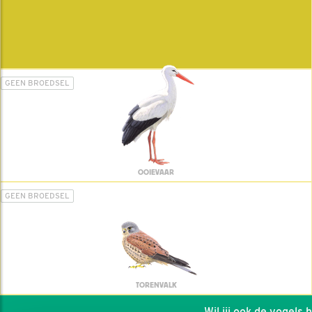
GEEN BROEDSEL
OOIEVAAR
GEEN BROEDSEL
TORENVALK
Wil jij ook de vogels hel