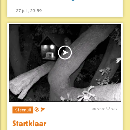
27 jul , 23:59
919x
92x
Steenuil
Startklaar