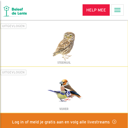
HELP MEE
Men
UITGEVLOGEN
STEENUIL
UITGEVLOGEN
VIJVER
Log in of meld je gratis aan en volg alle livestreams