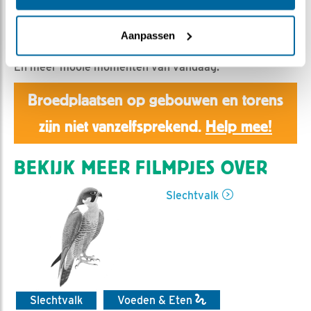
Aaltje | Geplaatst op 4 juni 2021, 0:47 |
Vind ik leuk
|
Bewaar dit filmpje
|
675x
Aanpassen
Voor het eerst in de regen.
En meer mooie momenten van vandaag.
Broedplaatsen op gebouwen en torens
zijn niet vanzelfsprekend.
Help mee!
BEKIJK MEER FILMPJES OVER
Slechtvalk
Slechtvalk
Voeden & Eten