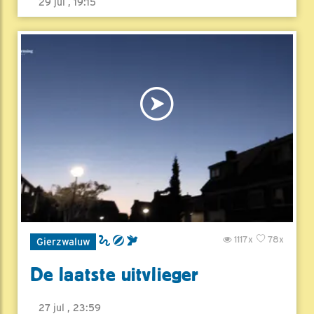
29 jul , 19:15
1117x
78x
Gierzwaluw
De laatste uitvlieger
27 jul , 23:59