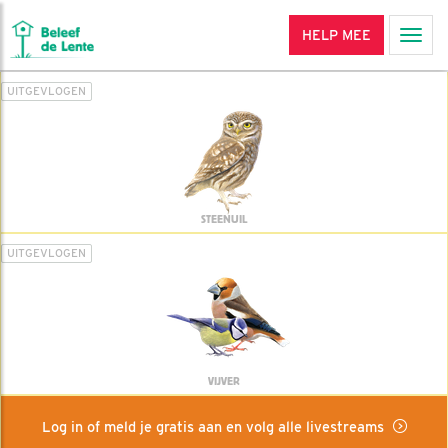
HELP MEE
Men
UITGEVLOGEN
STEENUIL
UITGEVLOGEN
VIJVER
Log in of meld je gratis aan en volg alle livestreams