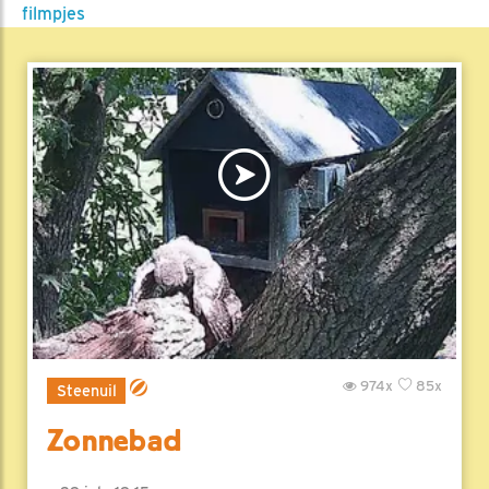
filmpjes
974x
85x
Steenuil
Zonnebad