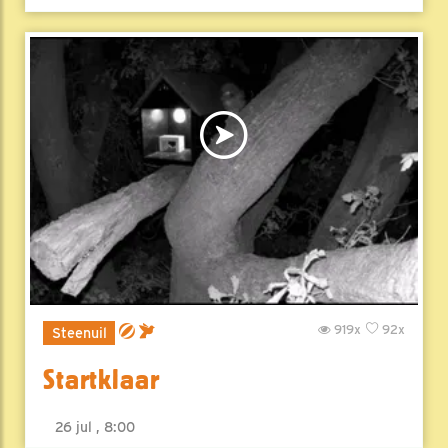
919x
92x
Steenuil
Startklaar
26 jul , 8:00