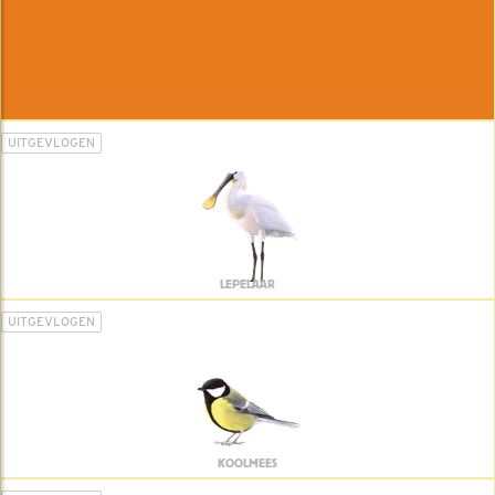
UITGEVLOGEN
LEPELAAR
UITGEVLOGEN
KOOLMEES