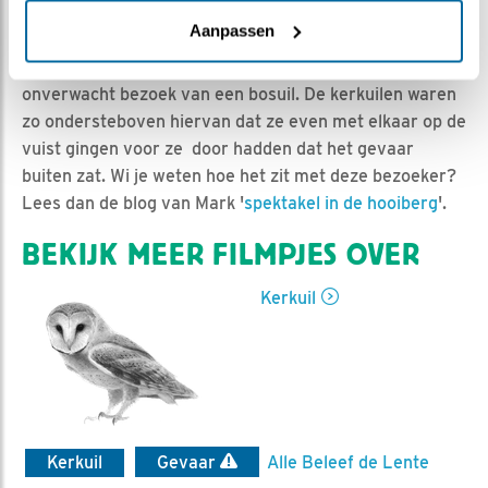
Dieuwertje Smolenaars | Geplaatst op 4 april 2020,
17:00 |
Vind ik leuk
|
Bewaar dit filmpje
|
1075x
Aanpassen
Vanochtend rond half 5 kregen de kerkuilen opeens
onverwacht bezoek van een bosuil. De kerkuilen waren
zo ondersteboven hiervan dat ze even met elkaar op de
vuist gingen voor ze door hadden dat het gevaar
buiten zat. Wi je weten hoe het zit met deze bezoeker?
Lees dan de blog van Mark '
spektakel in de hooiberg
'.
BEKIJK MEER FILMPJES OVER
Kerkuil
Kerkuil
Gevaar
Alle Beleef de Lente