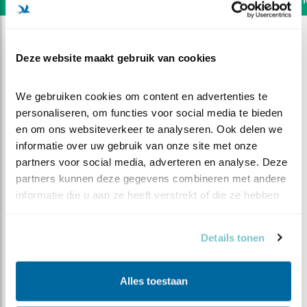
Deze website maakt gebruik van cookies
We gebruiken cookies om content en advertenties te 
personaliseren, om functies voor social media te bieden 
en om ons websiteverkeer te analyseren. Ook delen we 
informatie over uw gebruik van onze site met onze 
partners voor social media, adverteren en analyse. Deze 
partners kunnen deze gegevens combineren met andere 
informatie die u aan ze heeft verstrekt of die ze hebben 
verzameld op basis van uw gebruik van hun services.
DEEL DIT FILMPJE
Details tonen
Spektakel in de hooiberg
Alles toestaan