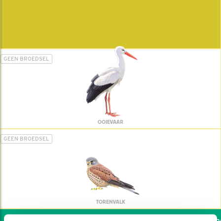
GEEN BROEDSEL
OOIEVAAR
GEEN BROEDSEL
TORENVALK
Wil jij ook de vogels hel