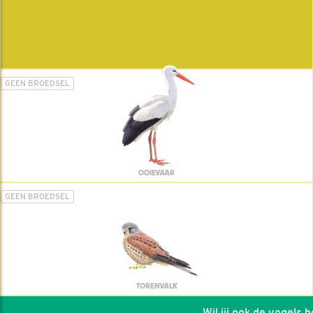
GEEN BROEDSEL
OOIEVAAR
GEEN BROEDSEL
TORENVALK
Wil jij ook de vogels hel