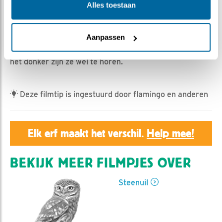
Alles toestaan
Geert | Geplaatst op 14 april 2022, 23:55 |
Vind ik
leuk
|
Bewaar dit filmpje
|
449x
Aanpassen
De steenuilen laten zich nu weinig zien, maar vooral in
het donker zijn ze wel te horen.
Deze filmtip is ingestuurd door flamingo en anderen
Elk erf maakt het verschil.
Help mee!
BEKIJK MEER FILMPJES OVER
Steenuil