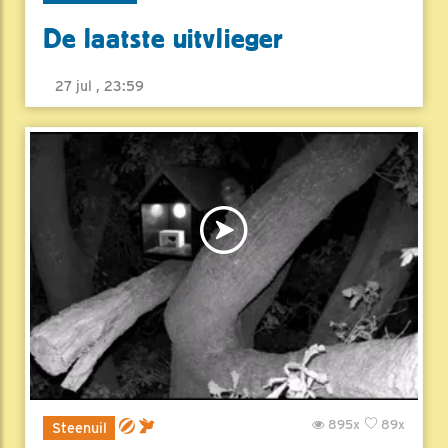
De laatste uitvlieger
27 jul , 23:59
895x
89x
Steenuil