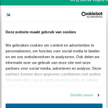
Deze website maakt gebruik van cookies
We gebruiken cookies om content en advertenties te 
personaliseren, om functies voor social media te bieden 
en om ons websiteverkeer te analyseren. Ook delen we 
informatie over uw gebruik van onze site met onze 
partners voor social media, adverteren en analyse. Deze 
partners kunnen deze gegevens combineren met andere 
informatie die u aan ze heeft verstrekt of die ze hebben 
DEEL DIT FILMPJE
verzameld op basis van uw gebruik van hun services.
Details tonen
Spannend maar vaak niet in
beeld