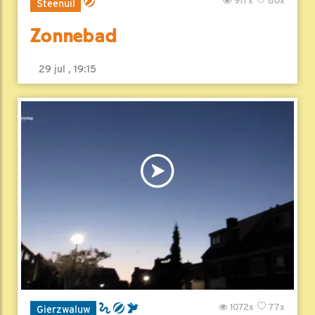
917x
80x
Steenuil
Zonnebad
29 jul , 19:15
1072x
77x
Gierzwaluw