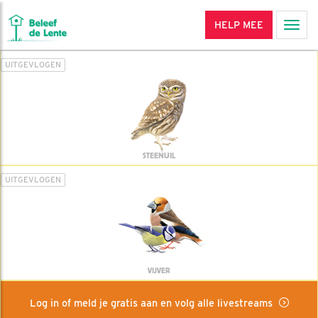
HELP MEE
Men
UITGEVLOGEN
STEENUIL
UITGEVLOGEN
VIJVER
Log in of meld je gratis aan en volg alle livestreams