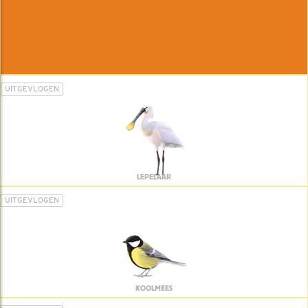
UITGEVLOGEN
LEPELAAR
UITGEVLOGEN
KOOLMEES