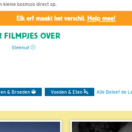
n kleine bosmuis direct op.
Elk erf maakt het verschil.
Help mee!
 FILMPJES OVER
Steenuil
ren & Broeden
Voeden & Eten
Alle Beleef de L