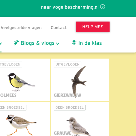
naar vogelbescherming.nl
HELP MEE
Veelgestelde vragen
Contact
Blogs & vlogs
In de klas
ITGEVLOGEN
UITGEVLOGEN
OLMEES
GIERZWALUW
EEN BROEDSEL
GEEN BROEDSEL
GRAUWE