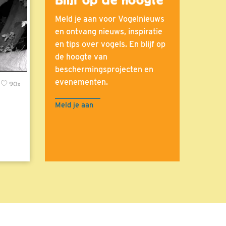
Meld je aan voor Vogelnieuws
en ontvang nieuws, inspiratie
en tips over vogels. En blijf op
de hoogte van
beschermingsprojecten en
evenementen.
90x
Meld je aan