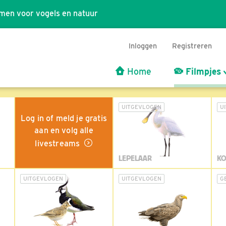
men voor vogels en natuur
Inloggen
Registreren
Home
Filmpjes
UITGEVLOGEN
U
Log in of meld je gratis
aan en volg alle
livestreams
LEPELAAR
KO
UITGEVLOGEN
UITGEVLOGEN
G