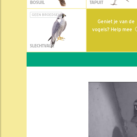
BOSUIL
TAPUIT
GEEN BROEDSEL
Geniet je van de
vogels? Help mee
SLECHTVALK