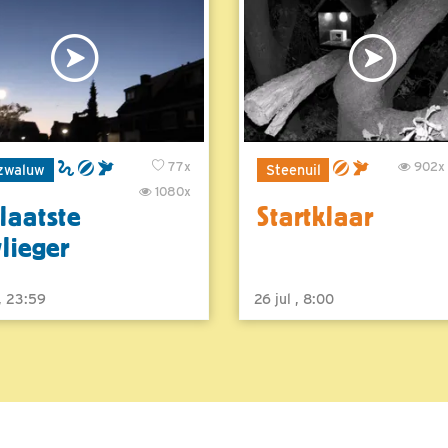
77x
902x
zwaluw
Steenuil
1080x
laatste
Startklaar
vlieger
 , 23:59
26 jul , 8:00