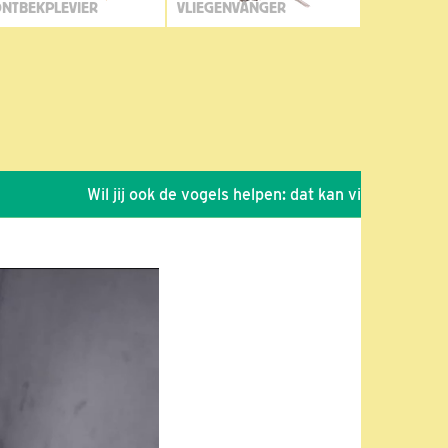
NTBEKPLEVIER
VLIEGENVANGER
Wil jij ook de vogels helpen: dat kan via de link!
*
S