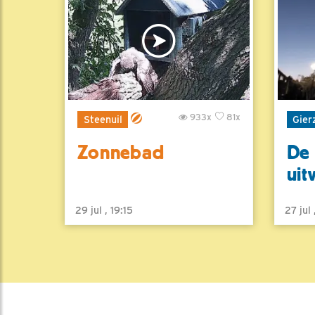
933x
81x
Steenuil
Gier
Zonnebad
De 
uit
29 jul , 19:15
27 jul