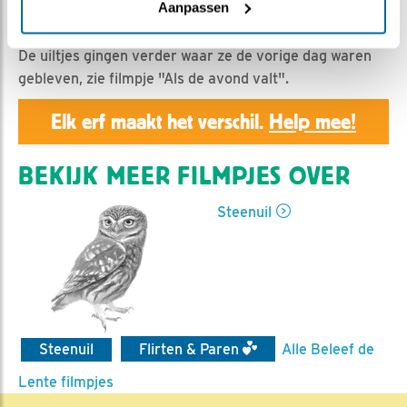
Geert | Geplaatst op 2 maart 2021, 23:59 |
Vind ik
Aanpassen
leuk
|
Bewaar dit filmpje
|
927x
De uiltjes gingen verder waar ze de vorige dag waren
gebleven, zie filmpje "Als de avond valt".
Elk erf maakt het verschil.
Help mee!
BEKIJK MEER FILMPJES OVER
Steenuil
Steenuil
Flirten & Paren
Alle Beleef de
Lente filmpjes