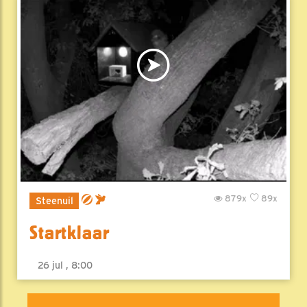
879x
89x
Steenuil
Startklaar
26 jul , 8:00