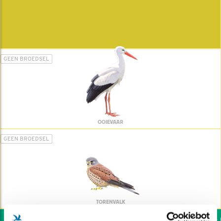
GEEN BROEDSEL
OOIEVAAR
GEEN BROEDSEL
TORENVALK
Wil jij ook de vogels he