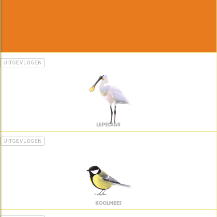
UITGEVLOGEN
LEPELAAR
UITGEVLOGEN
KOOLMEES