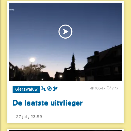
1054x
77x
Gierzwaluw
De laatste uitvlieger
27 jul , 23:59