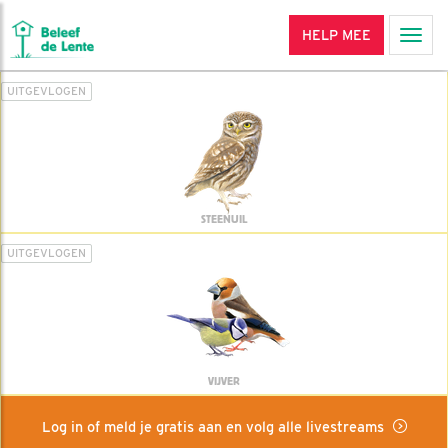
HELP MEE
Men
UITGEVLOGEN
STEENUIL
UITGEVLOGEN
VIJVER
Log in of meld je gratis aan en volg alle livestreams