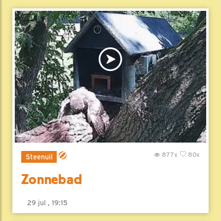
877x
80x
Steenuil
Zonnebad
29 jul , 19:15