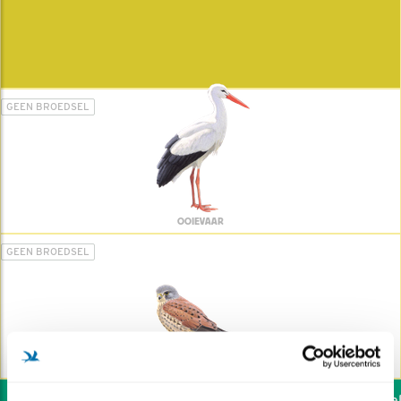
GEEN BROEDSEL
OOIEVAAR
GEEN BROEDSEL
TORENVALK
Wil jij ook de vogels help