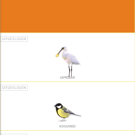
UITGEVLOGEN
LEPELAAR
UITGEVLOGEN
KOOLMEES