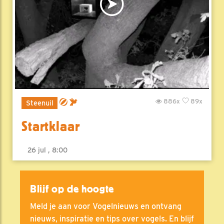
886x
89x
Steenuil
Startklaar
26 jul , 8:00
Blijf op de hoogte
Meld je aan voor Vogelnieuws en ontvang
nieuws, inspiratie en tips over vogels. En blijf