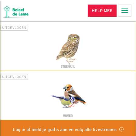
HELP MEE
Men
UITGEVLOGEN
STEENUIL
UITGEVLOGEN
VIJVER
Log in of meld je gratis aan en volg alle livestreams