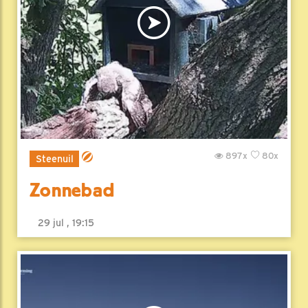
897x
80x
Steenuil
Zonnebad
29 jul , 19:15