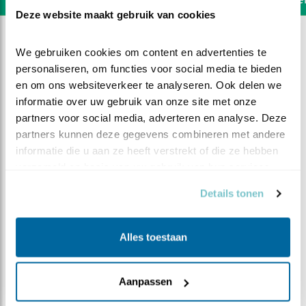
Deze website maakt gebruik van cookies
We gebruiken cookies om content en advertenties te 
personaliseren, om functies voor social media te bieden 
en om ons websiteverkeer te analyseren. Ook delen we 
informatie over uw gebruik van onze site met onze 
partners voor social media, adverteren en analyse. Deze 
partners kunnen deze gegevens combineren met andere 
informatie die u aan ze heeft verstrekt of die ze hebben 
verzameld op basis van uw gebruik van hun services.
Details tonen
DEEL DIT FILMPJE
Alles toestaan
Short SU douchen
Aanpassen