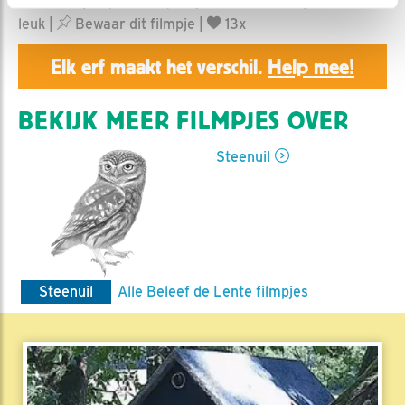
HannahK | Geplaatst op 10 juni 2026, 11:44 |
Vind ik
leuk
|
Bewaar dit filmpje
|
13x
Elk erf maakt het verschil.
Help mee!
BEKIJK MEER FILMPJES OVER
Steenuil
Steenuil
Alle Beleef de Lente filmpjes