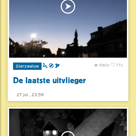
1060x
77x
Gierzwaluw
De laatste uitvlieger
27 jul , 23:59