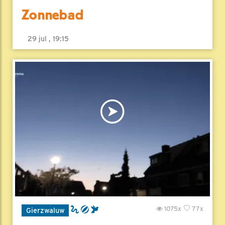
Zonnebad
29 jul , 19:15
1075x
77x
Gierzwaluw