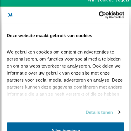
Deze website maakt gebruik van cookies
We gebruiken cookies om content en advertenties te 
personaliseren, om functies voor social media te bieden 
en om ons websiteverkeer te analyseren. Ook delen we 
informatie over uw gebruik van onze site met onze 
partners voor social media, adverteren en analyse. Deze 
partners kunnen deze gegevens combineren met andere 
informatie die u aan ze heeft verstrekt of die ze hebben 
DEEL DIT FILMPJE
verzameld op basis van uw gebruik van hun services.
Details tonen
Samenvatting Beleef de Lente
2017 Steenuil Winterswijk
Alles toestaan