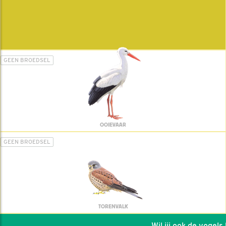
GEEN BROEDSEL
OOIEVAAR
GEEN BROEDSEL
TORENVALK
Wil jij ook de vogels h