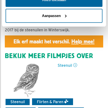
Geert | Geplaatst op 26 januari 2018, 20:02 |
Vind ik
leuk
|
Bewaar dit filmpje
|
1914x
Aanpassen
Wat kunnen we in 2018 verwachten? Zo ging het in
2017 bij de steenuilen in Winterswijk.
Elk erf maakt het verschil.
Help mee!
BEKIJK MEER FILMPJES OVER
Steenuil
Steenuil
Flirten & Paren