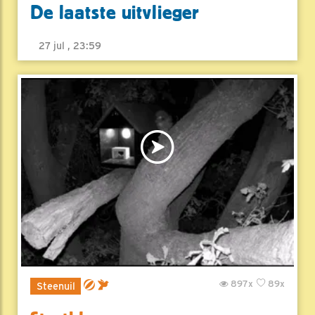
De laatste uitvlieger
27 jul , 23:59
897x
89x
Steenuil