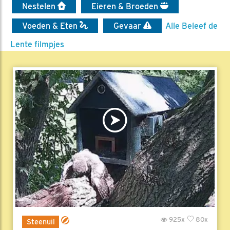
Nestelen
Eieren & Broeden
Voeden & Eten
Gevaar
Alle Beleef de
Lente filmpjes
925x
80x
Steenuil