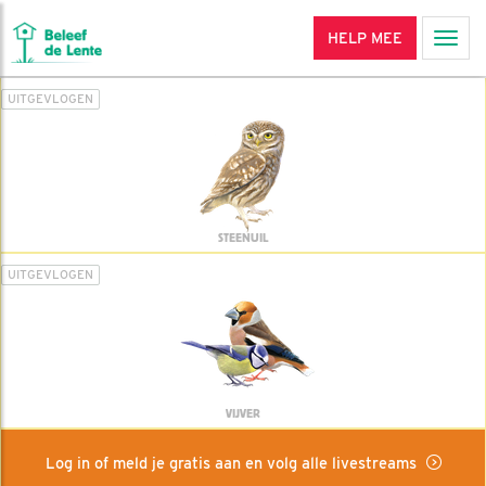
HELP MEE
Men
UITGEVLOGEN
STEENUIL
UITGEVLOGEN
VIJVER
Log in of meld je gratis aan en volg alle livestreams