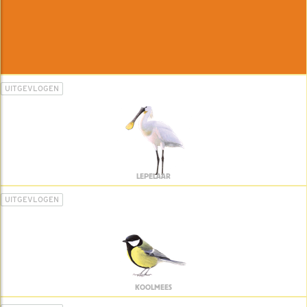
UITGEVLOGEN
LEPELAAR
UITGEVLOGEN
KOOLMEES