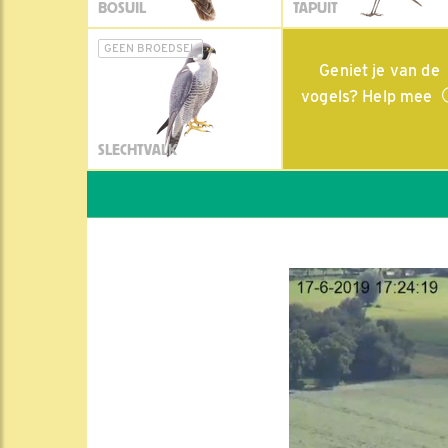
BOSUIL
TAPUIT
GEEN BROEDSEL
Geniet je van de
vogels? Help mee
SLECHTVALK