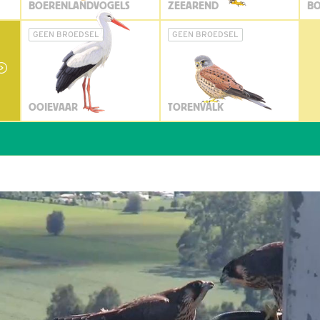
BOERENLANDVOGELS
ZEEAREND
BO
GEEN BROEDSEL
GEEN BROEDSEL
OOIEVAAR
TORENVALK