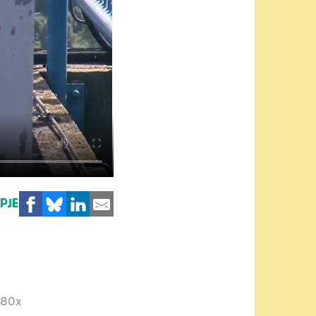
MPJE
180x