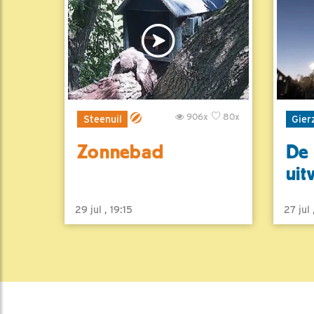
906x
80x
Steenuil
Gier
Zonnebad
De 
uit
29 jul , 19:15
27 jul