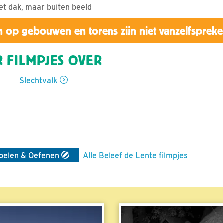
et dak, maar buiten beeld
 op gebouwen en torens zijn niet vanzelfsprek
 FILMPJES OVER
Slechtvalk
pelen & Oefenen
Alle Beleef de Lente filmpjes