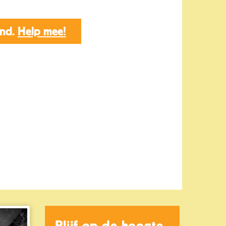
end.
Help mee!
Blijf op de hoogte