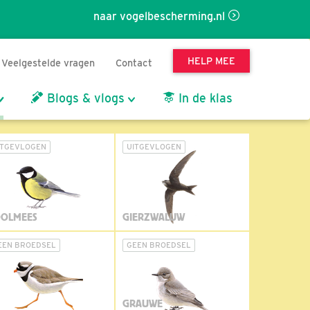
naar vogelbescherming.nl
HELP MEE
Veelgestelde vragen
Contact
Blogs & vlogs
In de klas
ITGEVLOGEN
UITGEVLOGEN
OLMEES
GIERZWALUW
EEN BROEDSEL
GEEN BROEDSEL
GRAUWE