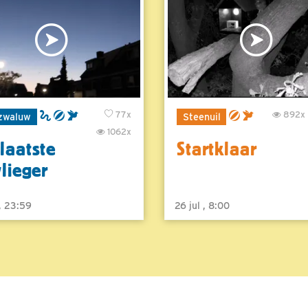
77x
892x
zwaluw
Steenuil
1062x
laatste
Startklaar
vlieger
 , 23:59
26 jul , 8:00