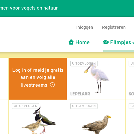
men voor vogels en natuur
Inloggen
Registreren
Home
Filmpjes
UITGEVLOGEN
U
Log in of meld je gratis
aan en volg alle
livestreams
LEPELAAR
KO
UITGEVLOGEN
UITGEVLOGEN
G