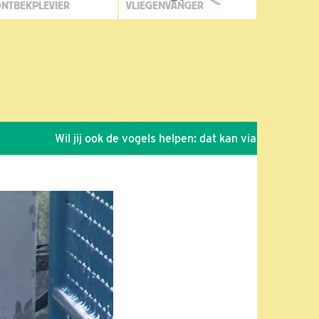
NTBEKPLEVIER
VLIEGENVANGER
Wil jij ook de vogels helpen: dat kan via de link!
*
Se