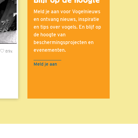
Meld je aan voor Vogelnieuws
en ontvang nieuws, inspiratie
en tips over vogels. En blijf op
de hoogte van
beschermingsprojecten en
evenementen.
89x
Meld je aan