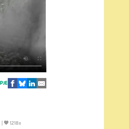
MPJE
e
|
1218x