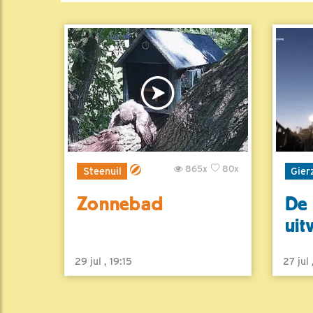
865x
80x
Steenuil
Gier
Zonnebad
De 
uit
29 jul , 19:15
27 jul