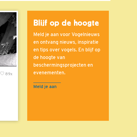
Blijf op de hoogte
Meld je aan voor Vogelnieuws
en ontvang nieuws, inspiratie
en tips over vogels. En blijf op
de hoogte van
beschermingsprojecten en
evenementen.
89x
Meld je aan