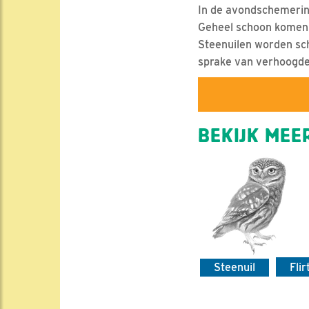
In de avondschemering
Geheel schoon komen z
Steenuilen worden sc
sprake van verhoogde 
BEKIJK MEER
Steenuil
Fli