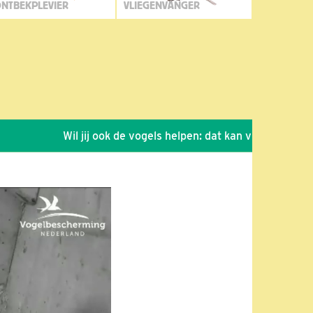
NTBEKPLEVIER
VLIEGENVANGER
Wil jij ook de vogels helpen: dat kan via de link!
*
S