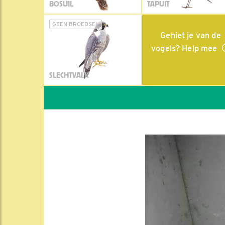
BOSUIL
TAPUIT
GEEN BROEDSEL
Geniet je van de
vogels? Help mee
SLECHTVALK