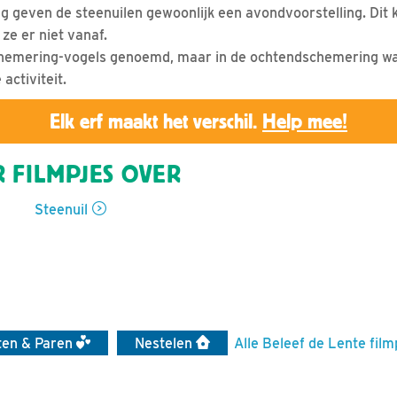
 geven de steenuilen gewoonlijk een avondvoorstelling. Dit ke
e er niet vanaf.
hemering-vogels genoemd, maar in de ochtendschemering was
activiteit.
Elk erf maakt het verschil.
Help mee!
 FILMPJES OVER
Steenuil
rten & Paren
Nestelen
Alle Beleef de Lente film