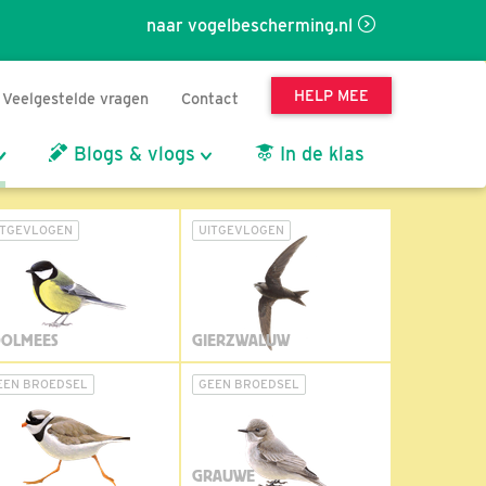
naar vogelbescherming.nl
HELP MEE
Veelgestelde vragen
Contact
Blogs & vlogs
In de klas
ITGEVLOGEN
UITGEVLOGEN
OLMEES
GIERZWALUW
EEN BROEDSEL
GEEN BROEDSEL
GRAUWE