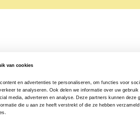
ik van cookies
Over Beleef de Lente
Mijn privacy
Cookieverklaring
ntent en advertenties te personaliseren, om functies voor socia
erkeer te analyseren. Ook delen we informatie over uw gebruik v
cial media, adverteren en analyse. Deze partners kunnen deze 
rmatie die u aan ze heeft verstrekt of die ze hebben verzameld 
es.
Samen voor
vogels en natuur