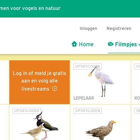
men voor vogels en natuur
Inloggen
Registreren
Home
Filmpjes
UITGEVLOGEN
U
Log in of meld je gratis
aan en volg alle
livestreams
LEPELAAR
KO
UITGEVLOGEN
UITGEVLOGEN
G