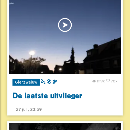
1119x
78x
Gierzwaluw
De laatste uitvlieger
27 jul , 23:59