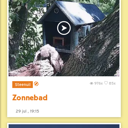
976x
85x
Steenuil
Zonnebad
29 jul , 19:15