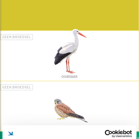
GEEN BROEDSEL
OOIEVAAR
GEEN BROEDSEL
TORENVALK
Wil jij ook de vogels he