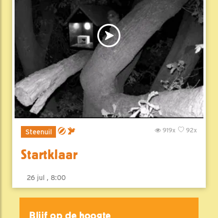
919x
92x
Steenuil
Startklaar
26 jul , 8:00
Blijf op de hoogte