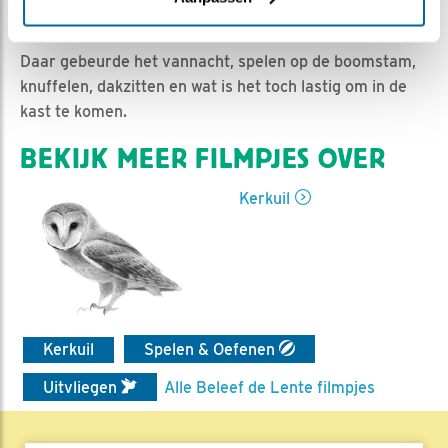
Ed Hoogkamer | Geplaatst op 26 juli 2020, 9:59 |
Vind ik leuk
|
Bewaar dit filmpje
|
937x
Daar gebeurde het vannacht, spelen op de boomstam,
knuffelen, dakzitten en wat is het toch lastig om in de
kast te komen.
BEKIJK MEER FILMPJES OVER
Kerkuil
Kerkuil
Spelen & Oefenen
Uitvliegen
Alle Beleef de Lente filmpjes