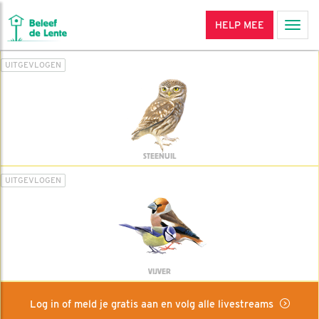
HELP MEE
Men
UITGEVLOGEN
STEENUIL
UITGEVLOGEN
VIJVER
Log in of meld je gratis aan en volg alle livestreams