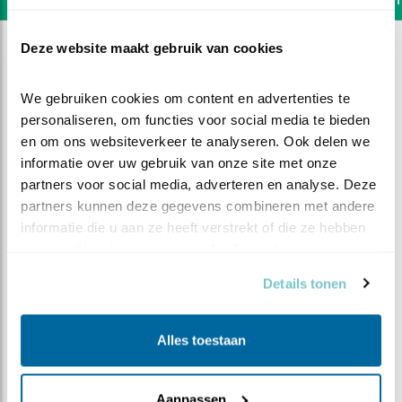
Deze website maakt gebruik van cookies
We gebruiken cookies om content en advertenties te 
personaliseren, om functies voor social media te bieden 
en om ons websiteverkeer te analyseren. Ook delen we 
informatie over uw gebruik van onze site met onze 
partners voor social media, adverteren en analyse. Deze 
partners kunnen deze gegevens combineren met andere 
informatie die u aan ze heeft verstrekt of die ze hebben 
verzameld op basis van uw gebruik van hun services.
Details tonen
DEEL DIT FILMPJE
Alles toestaan
Rond de kast
Aanpassen