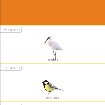
UITGEVLOGEN
LEPELAAR
UITGEVLOGEN
KOOLMEES