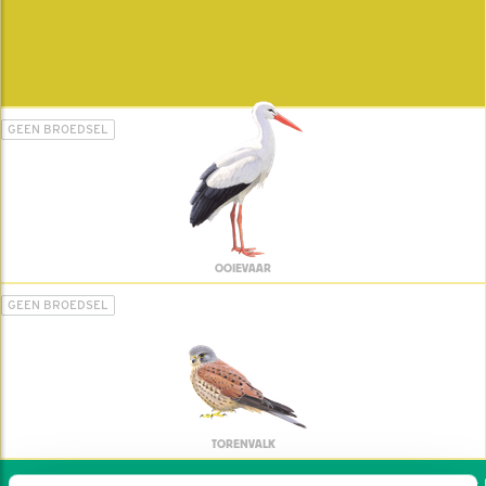
GEEN BROEDSEL
OOIEVAAR
GEEN BROEDSEL
TORENVALK
Wil jij ook de vogels h