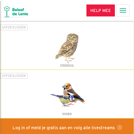
HELP MEE
Men
UITGEVLOGEN
STEENUIL
UITGEVLOGEN
VIJVER
Log in of meld je gratis aan en volg alle livestreams