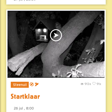
913x
91x
Steenuil
Startklaar
26 jul , 8:00