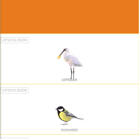
UITGEVLOGEN
LEPELAAR
UITGEVLOGEN
KOOLMEES