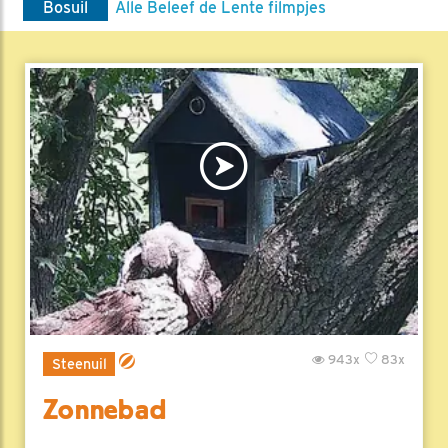
Bosuil
Alle Beleef de Lente filmpjes
943x
83x
Steenuil
Zonnebad