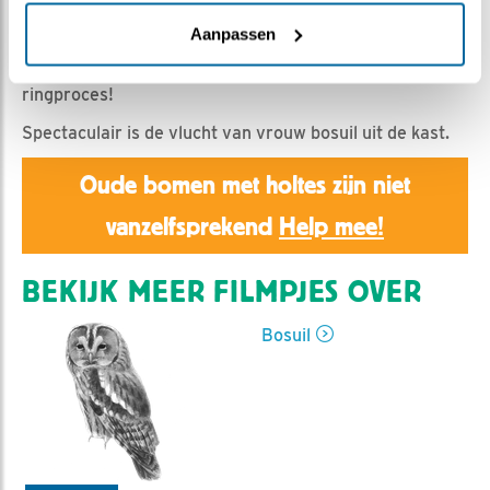
Emil | Geplaatst op 23 april 2025, 20:15 |
Vind ik leuk
|
Bewaar dit filmpje
|
412x
Aanpassen
De beelden spreken voor zichzelf. Een deskundig
ringproces!
Spectaculair is de vlucht van vrouw bosuil uit de kast.
Oude bomen met holtes zijn niet
vanzelfsprekend
Help mee!
BEKIJK MEER FILMPJES OVER
Bosuil