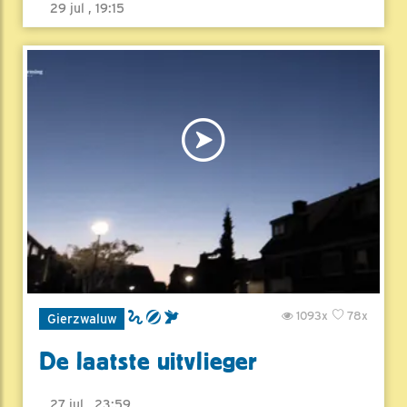
29 jul , 19:15
1093x
78x
Gierzwaluw
De laatste uitvlieger
27 jul , 23:59