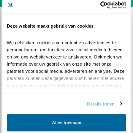
Deze website maakt gebruik van cookies
We gebruiken cookies om content en advertenties te 
personaliseren, om functies voor social media te bieden 
en om ons websiteverkeer te analyseren. Ook delen we 
informatie over uw gebruik van onze site met onze 
partners voor social media, adverteren en analyse. Deze 
partners kunnen deze gegevens combineren met andere 
informatie die u aan ze heeft verstrekt of die ze hebben 
verzameld op basis van uw gebruik van hun services.
DEEL DIT FILMPJE
Details tonen
Ringen Bosuiltjes
Alles toestaan