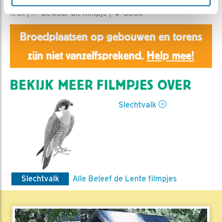
Aaltje | Geplaatst op 11 maart 2022, 10:00 |
Vind ik
leuk
|
Bewaar dit filmpje
|
550x
Broedplaatsen op gebouwen en torens
zijn niet vanzelfsprekend.
Help mee!
BEKIJK MEER FILMPJES OVER
Slechtvalk
Slechtvalk
Alle Beleef de Lente filmpjes