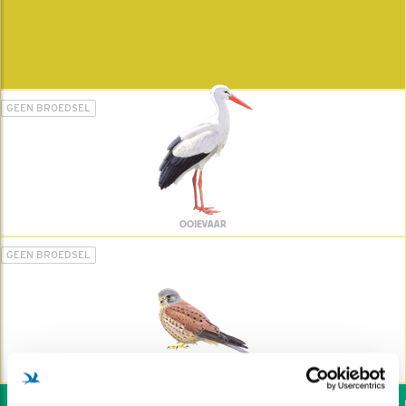
GEEN BROEDSEL
OOIEVAAR
GEEN BROEDSEL
TORENVALK
Wil jij ook de vogels he