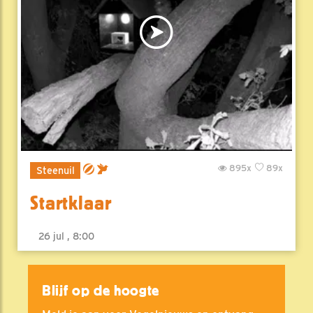
895x
89x
Steenuil
Startklaar
26 jul , 8:00
Blijf op de hoogte