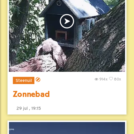
914x
80x
Steenuil
Zonnebad
29 jul , 19:15