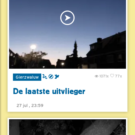
1071x
77x
Gierzwaluw
De laatste uitvlieger
27 jul , 23:59