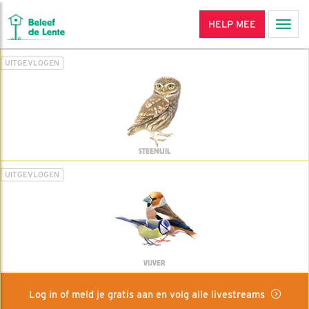
HELP MEE
Men
UITGEVLOGEN
STEENUIL
UITGEVLOGEN
VIJVER
Log in of meld je gratis aan en volg alle livestreams