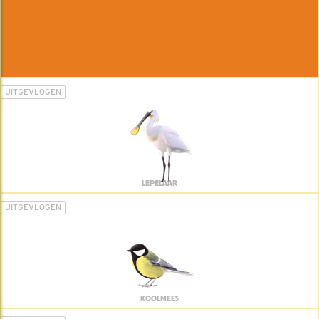
UITGEVLOGEN
LEPELAAR
UITGEVLOGEN
KOOLMEES