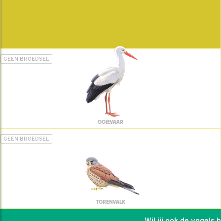
GEEN BROEDSEL
OOIEVAAR
GEEN BROEDSEL
TORENVALK
Wil jij ook de vogels hel