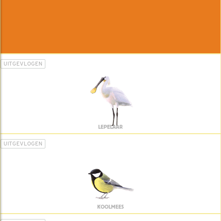
UITGEVLOGEN
LEPELAAR
UITGEVLOGEN
KOOLMEES