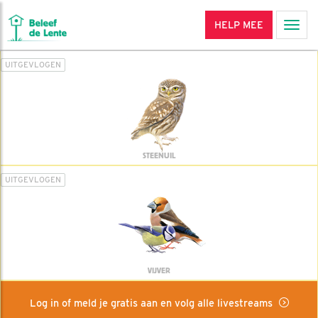
HELP MEE
Men
UITGEVLOGEN
STEENUIL
UITGEVLOGEN
VIJVER
Log in of meld je gratis aan en volg alle livestreams