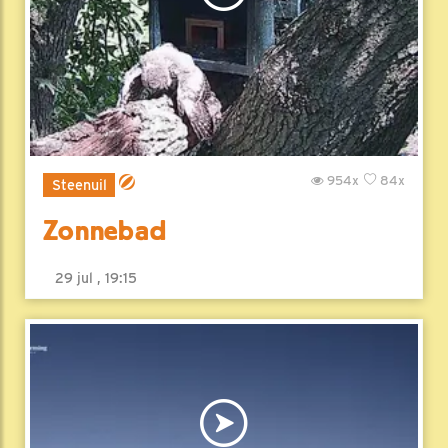
954x
84x
Steenuil
Zonnebad
29 jul , 19:15