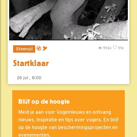
914x
91x
Steenuil
Startklaar
26 jul , 8:00
Blijf op de hoogte
Meld je aan voor Vogelnieuws en ontvang
nieuws, inspiratie en tips over vogels. En blijf
op de hoogte van beschermingsprojecten en
evenementen.