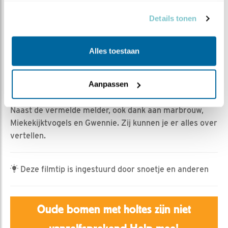
Emil | Geplaatst op 23 april 2024, 8:24 |
Vind ik leuk
|
Bewaar dit filmpje
|
510x
Details tonen
Vanochtend rond 06:00 uur weer poppenkast voor en
in de bosuilenkast.
Alles toestaan
Lastig als er een dik kuiken in het vlieggat zit en je poot
blijft haken achter de rand: jammer van......
Aanpassen
Ach kijk zelf maar
Naast de vermelde melder, ook dank aan marbrouw,
Miekekijktvogels en Gwennie. Zij kunnen je er alles over
vertellen.
Deze filmtip is ingestuurd door snoetje en anderen
Oude bomen met holtes zijn niet