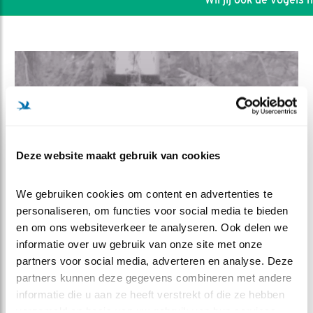
Deze website maakt gebruik van cookies
We gebruiken cookies om content en advertenties te 
personaliseren, om functies voor social media te bieden 
en om ons websiteverkeer te analyseren. Ook delen we 
DEEL DIT FILMPJE
informatie over uw gebruik van onze site met onze 
partners voor social media, adverteren en analyse. Deze 
partners kunnen deze gegevens combineren met andere 
Rat in de val
informatie die u aan ze heeft verstrekt of die ze hebben 
verzameld op basis van uw gebruik van hun services.