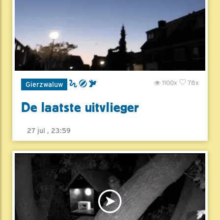
1100x
78x
Gierzwaluw
De laatste uitvlieger
27 jul , 23:59