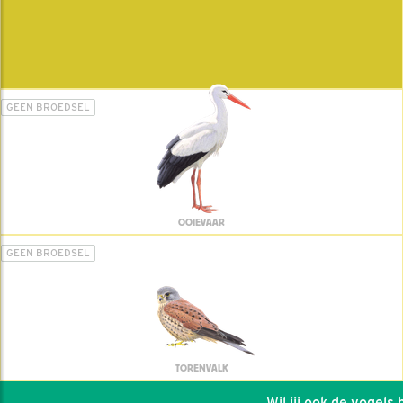
GEEN BROEDSEL
OOIEVAAR
GEEN BROEDSEL
TORENVALK
Wil jij ook de vogels he