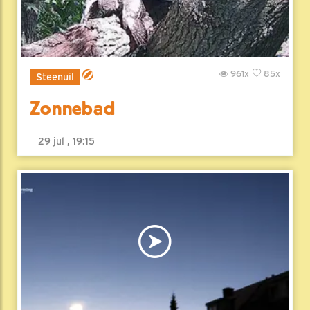
961x
85x
Steenuil
Zonnebad
29 jul , 19:15