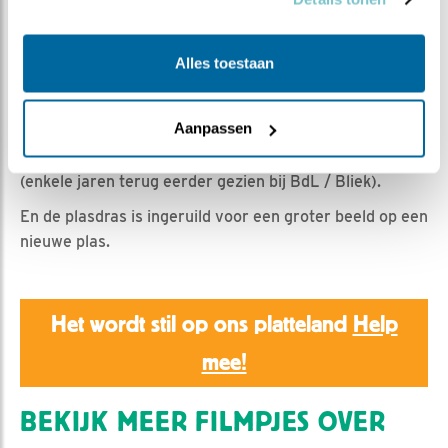
Romke Visser | Geplaatst op 14 mei 2026, 19:00 |
Vind ik leuk
|
Bewaar dit filmpje
|
162x
de camera's zijn weer verplaatst naar een nabijgelegen
Alles toestaan
perceel met plasdras.
En met de 2e primeur voor de Boerenlandvogels: Een
Aanpassen
broedende
kluut
.
(enkele jaren terug eerder gezien bij BdL / Bliek).
En de plasdras is ingeruild voor een groter beeld op een
nieuwe plas.
Het wordt stil op ons platteland
Help
mee!
BEKIJK MEER FILMPJES OVER