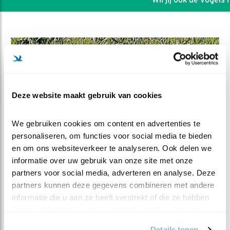
Deze website maakt gebruik van cookies
We gebruiken cookies om content en advertenties te 
personaliseren, om functies voor social media te bieden 
en om ons websiteverkeer te analyseren. Ook delen we 
informatie over uw gebruik van onze site met onze 
partners voor social media, adverteren en analyse. Deze 
DEEL DIT FILMPJE
partners kunnen deze gegevens combineren met andere 
informatie die u aan ze heeft verstrekt of die ze hebben 
Primeur BLV: Kluut
verzameld op basis van uw gebruik van hun services.
Details tonen