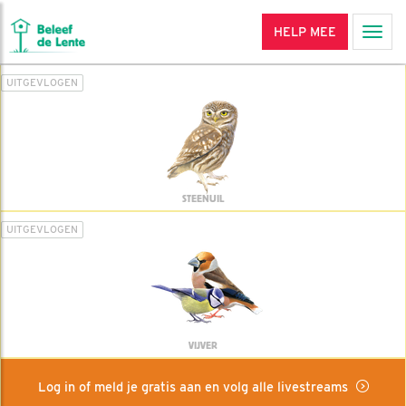
HELP MEE
Men
UITGEVLOGEN
STEENUIL
UITGEVLOGEN
VIJVER
Log in of meld je gratis aan en volg alle livestreams