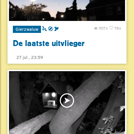
1107x
78x
Gierzwaluw
De laatste uitvlieger
27 jul , 23:59