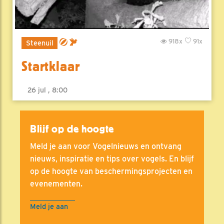
918x
91x
Steenuil
Startklaar
26 jul , 8:00
Blijf op de hoogte
Meld je aan voor Vogelnieuws en ontvang
nieuws, inspiratie en tips over vogels. En blijf
op de hoogte van beschermingsprojecten en
evenementen.
Meld je aan