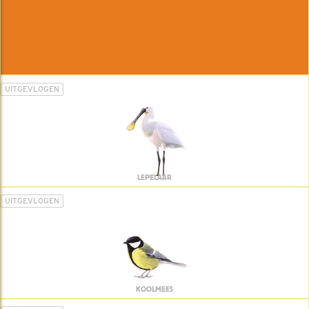
UITGEVLOGEN
LEPELAAR
UITGEVLOGEN
KOOLMEES