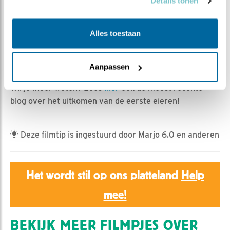
Bonnie | Geplaatst op 8 mei 2024, 23:59 |
Vind ik
Details tonen
leuk
|
Bewaar dit filmpje
|
395x
Daar zijn ze dan eindelijk; de gruttokuikens! Rond de
Alles toestaan
middag kregen we de eerste hints dat er een ei was
uitgekomen en dat werd wat later bevestigd. Maar in de
Aanpassen
avond hadden ze nog een verrassing voor ons...
Wil je meer weten? Lees
hier
ook de meest recente
blog over het uitkomen van de eerste eieren!
Deze filmtip is ingestuurd door Marjo 6.0 en anderen
Het wordt stil op ons platteland
Help
mee!
BEKIJK MEER FILMPJES OVER