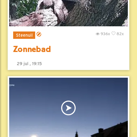
936x
82x
Steenuil
Zonnebad
29 jul , 19:15