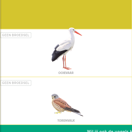
GEEN BROEDSEL
OOIEVAAR
GEEN BROEDSEL
TORENVALK
Wil jij ook de vogels he