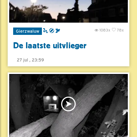
1083x
78x
Gierzwaluw
De laatste uitvlieger
27 jul , 23:59