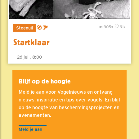
905x
91x
Steenuil
Startklaar
26 jul , 8:00
Blijf op de hoogte
Meld je aan voor Vogelnieuws en ontvang
nieuws, inspiratie en tips over vogels. En blijf
op de hoogte van beschermingsprojecten en
evenementen.
Meld je aan