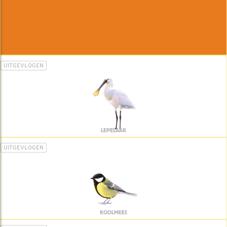
UITGEVLOGEN
LEPELAAR
UITGEVLOGEN
KOOLMEES