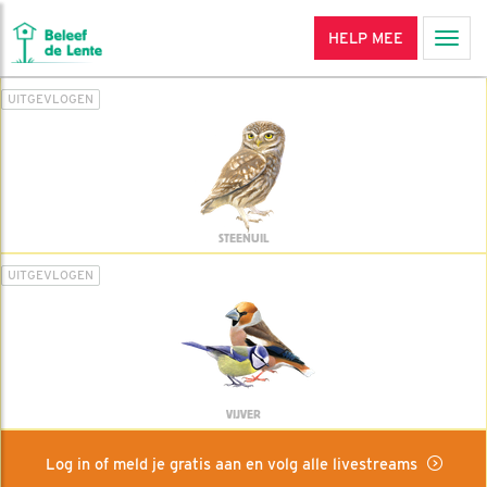
HELP MEE
Men
UITGEVLOGEN
STEENUIL
UITGEVLOGEN
VIJVER
Log in of meld je gratis aan en volg alle livestreams