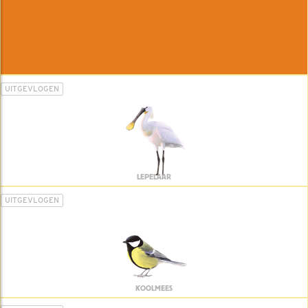
UITGEVLOGEN
LEPELAAR
UITGEVLOGEN
KOOLMEES