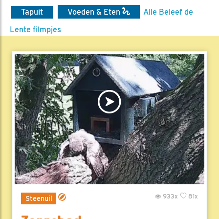
Tapuit
Voeden & Eten
Alle Beleef de
Lente filmpjes
933x
81x
Steenuil