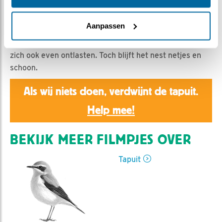
MW | Geplaatst op 23 mei 2026, 13:00 |
Vind ik leuk
|
Bewaar dit filmpje
|
133x
Aanpassen
M en v blijven het voedsel aanvoeren en de jongen
groeien als kool! Met zoveel voedsel moeten de jongen
zich ook even ontlasten. Toch blijft het nest netjes en
schoon.
Als wij niets doen, verdwijnt de tapuit.
Help mee!
BEKIJK MEER FILMPJES OVER
Tapuit