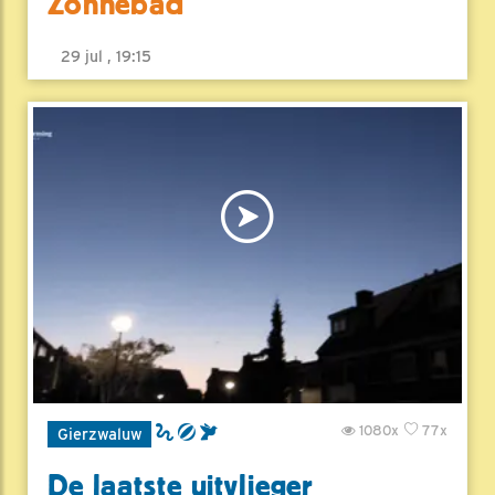
Zonnebad
29 jul , 19:15
1080x
77x
Gierzwaluw
De laatste uitvlieger