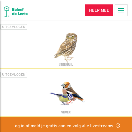
HELP MEE
Men
UITGEVLOGEN
STEENUIL
UITGEVLOGEN
VIJVER
Log in of meld je gratis aan en volg alle livestreams