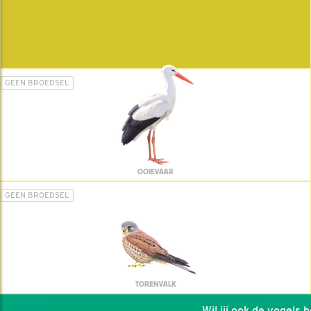
GEEN BROEDSEL
OOIEVAAR
GEEN BROEDSEL
TORENVALK
Wil jij ook de vogels hel