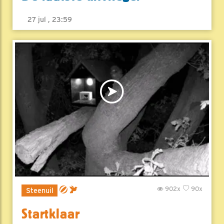
27 jul , 23:59
902x
90x
Steenuil
Startklaar