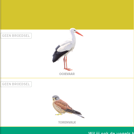
GEEN BROEDSEL
OOIEVAAR
GEEN BROEDSEL
TORENVALK
Wil jij ook de vogels he