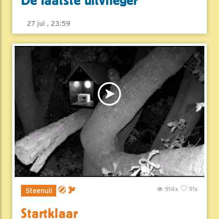
De laatste uitvlieger
27 jul , 23:59
914x
91x
Steenuil
Startklaar