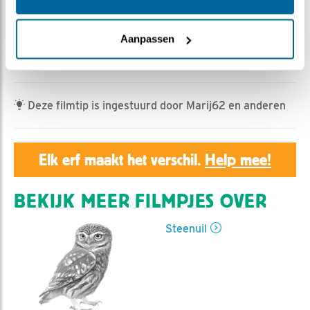
Geert | Geplaatst op 27 juni 2022, 2:17 |
Vind ik leuk
|
Bewaar dit filmpje
|
563x
Aanpassen
Vrouw steenuil snelt de nestkast in, ze is er weken niet
geweest. Man steenuil is ook geïnteresseerd
Deze filmtip is ingestuurd door Marij62 en anderen
Elk erf maakt het verschil.
Help mee!
BEKIJK MEER FILMPJES OVER
Steenuil