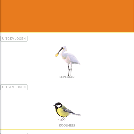
UITGEVLOGEN
LEPELAAR
UITGEVLOGEN
KOOLMEES