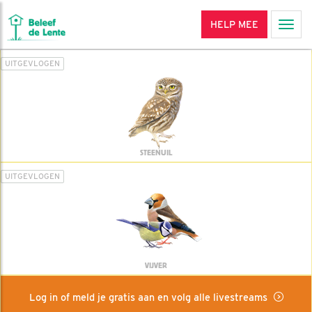
HELP MEE
Men
UITGEVLOGEN
STEENUIL
UITGEVLOGEN
VIJVER
Log in of meld je gratis aan en volg alle livestreams