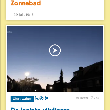
Zonnebad
29 jul , 19:15
1099x
78x
Gierzwaluw