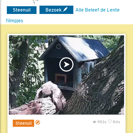
Steenuil
Bezoek
Alle Beleef de Lente
filmpjes
953x
84x
Steenuil