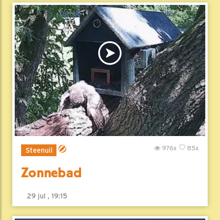
976x
85x
Steenuil
Zonnebad
29 jul , 19:15