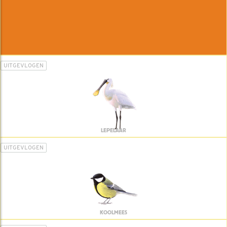
UITGEVLOGEN
LEPELAAR
UITGEVLOGEN
KOOLMEES