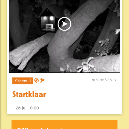
919x
93x
Steenuil
Startklaar
26 jul , 8:00