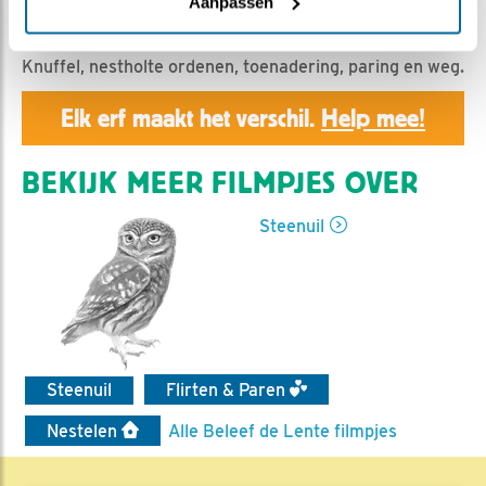
Geert | Geplaatst op 22 maart 2020, 23:55 |
Vind ik
Aanpassen
leuk
|
Bewaar dit filmpje
|
922x
Knuffel, nestholte ordenen, toenadering, paring en weg.
Elk erf maakt het verschil.
Help mee!
BEKIJK MEER FILMPJES OVER
Steenuil
Steenuil
Flirten & Paren
Nestelen
Alle Beleef de Lente filmpjes