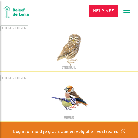
HELP MEE
Men
UITGEVLOGEN
STEENUIL
UITGEVLOGEN
VIJVER
Log in of meld je gratis aan en volg alle livestreams