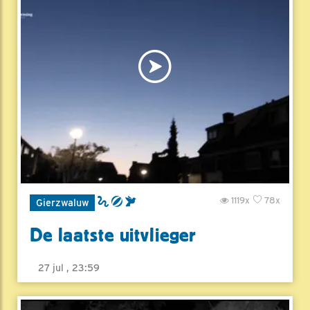
1119x
78x
Gierzwaluw
De laatste uitvlieger
27 jul , 23:59