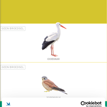
GEEN BROEDSEL
OOIEVAAR
GEEN BROEDSEL
TORENVALK
Wil jij ook de vogels hel