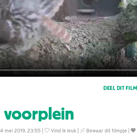
DEEL DIT FIL
 voorplein
24 mei 2019, 23:55 |
Vind ik leuk
|
Bewaar dit filmpje
|