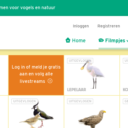
men voor vogels en natuur
Inloggen
Registreren
Home
Filmpjes
UITGEVLOGEN
U
Log in of meld je gratis
aan en volg alle
livestreams
LEPELAAR
KO
UITGEVLOGEN
UITGEVLOGEN
G