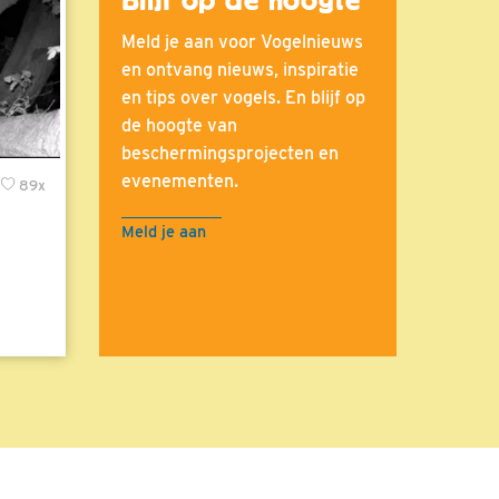
Meld je aan voor Vogelnieuws
en ontvang nieuws, inspiratie
en tips over vogels. En blijf op
de hoogte van
beschermingsprojecten en
evenementen.
89x
Meld je aan