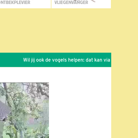
NTBEKPLEVIER
VLIEGENVANGER
Wil jij ook de vogels helpen: dat kan via de link!
*
Sei