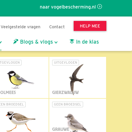
naar vogelbescherming.nl
HELP MEE
Veelgestelde vragen
Contact
Blogs & vlogs
In de klas
ITGEVLOGEN
UITGEVLOGEN
OLMEES
GIERZWALUW
EEN BROEDSEL
GEEN BROEDSEL
GRAUWE