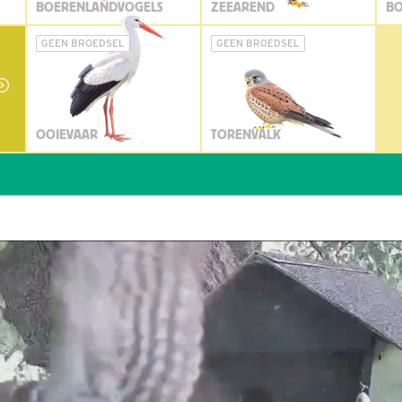
BOERENLANDVOGELS
ZEEAREND
BO
GEEN BROEDSEL
GEEN BROEDSEL
OOIEVAAR
TORENVALK