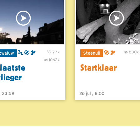
77x
890x
zwaluw
Steenuil
1062x
laatste
Startklaar
vlieger
 , 23:59
26 jul , 8:00