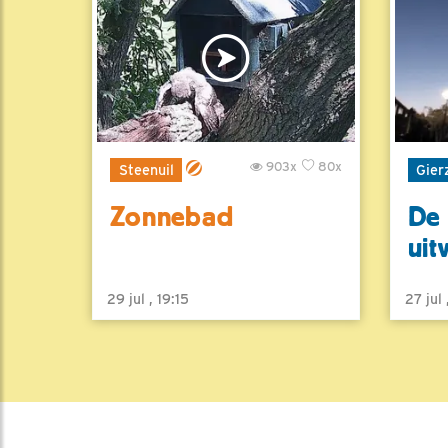
903x
80x
Steenuil
Gier
Zonnebad
De 
uit
29 jul , 19:15
27 jul