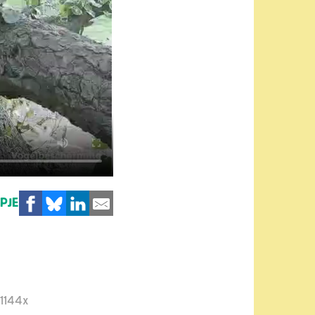
MPJE
1144x