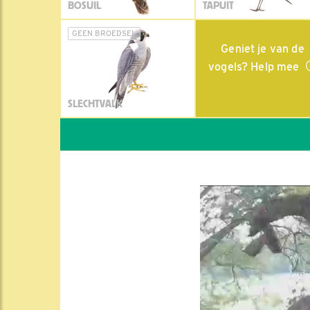
BOSUIL
TAPUIT
GEEN BROEDSEL
Geniet je van de
vogels? Help mee
SLECHTVALK