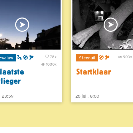
78x
903x
zwaluw
Steenuil
1080x
laatste
Startklaar
vlieger
 , 23:59
26 jul , 8:00