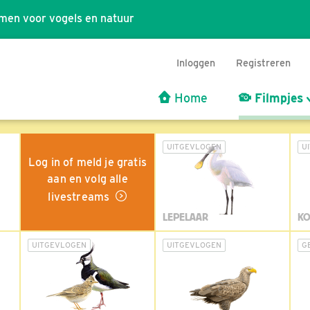
men voor vogels en natuur
Inloggen
Registreren
Home
Filmpjes
UITGEVLOGEN
U
Log in of meld je gratis
aan en volg alle
livestreams
LEPELAAR
KO
UITGEVLOGEN
UITGEVLOGEN
G