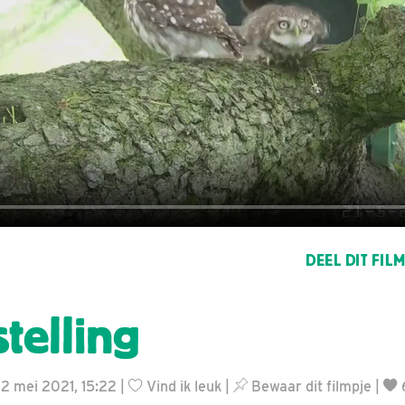
DEEL DIT FIL
telling
22 mei 2021, 15:22 |
Vind ik leuk
|
Bewaar dit filmpje
|