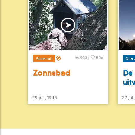
933x
82x
Steenuil
Gier
Zonnebad
De 
uit
29 jul , 19:15
27 jul