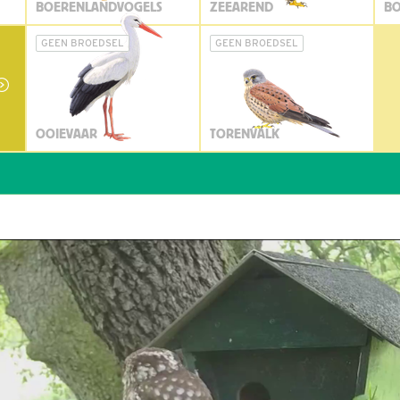
BOERENLANDVOGELS
ZEEAREND
BO
GEEN BROEDSEL
GEEN BROEDSEL
OOIEVAAR
TORENVALK