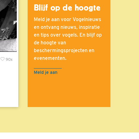
Blijf op de hoogte
Meld je aan voor Vogelnieuws
en ontvang nieuws, inspiratie
en tips over vogels. En blijf op
de hoogte van
beschermingsprojecten en
evenementen.
90x
Meld je aan