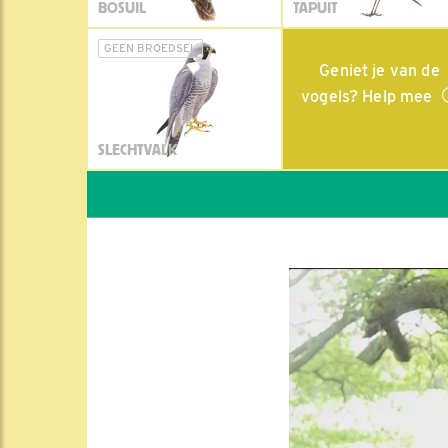
BOSUIL
TAPUIT
GEEN BROEDSEL
Geniet je van de
vogels? Help mee
SLECHTVALK