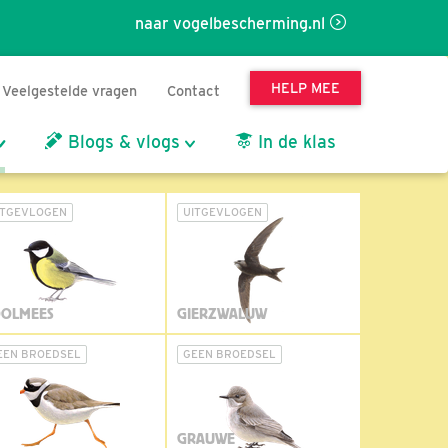
naar vogelbescherming.nl
HELP MEE
Veelgestelde vragen
Contact
Blogs & vlogs
In de klas
ITGEVLOGEN
UITGEVLOGEN
OLMEES
GIERZWALUW
EEN BROEDSEL
GEEN BROEDSEL
GRAUWE