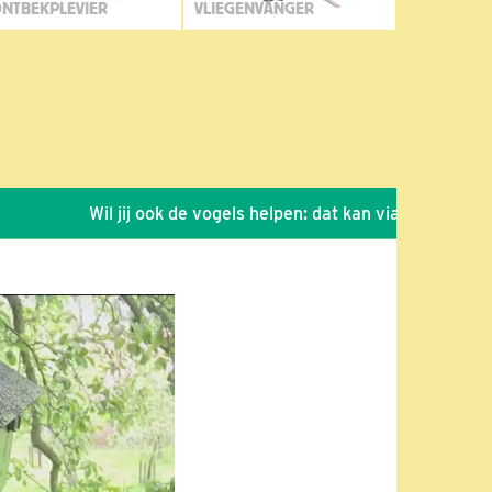
NTBEKPLEVIER
VLIEGENVANGER
Wil jij ook de vogels helpen: dat kan via de link!
*
Se