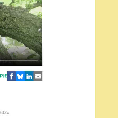
MPJE
632x