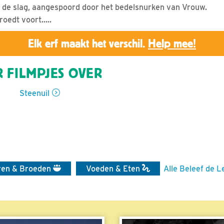
 de slag, aangespoord door het bedelsnurken van Vrouw.
roedt voort.....
Elk erf maakt het verschil.
Help mee!
 FILMPJES OVER
Steenuil
ren & Broeden
Voeden & Eten
Alle Beleef de L